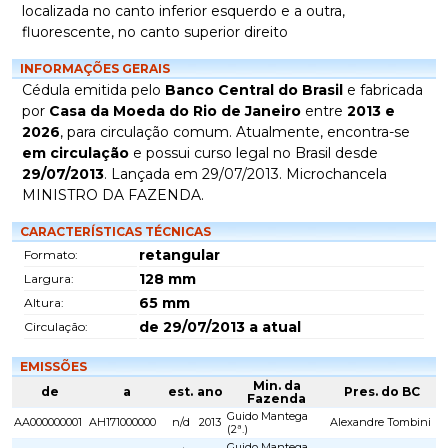
localizada no canto inferior esquerdo e a outra,
fluorescente, no canto superior direito
INFORMAÇÕES GERAIS
Cédula emitida pelo
Banco Central do Brasil
e fabricada
por
Casa da Moeda do Rio de Janeiro
entre
2013 e
2026
, para circulação comum. Atualmente, encontra-se
em circulação
e possui curso legal no Brasil desde
29/07/2013
. Lançada em 29/07/2013. Microchancela
MINISTRO DA FAZENDA.
CARACTERÍSTICAS TÉCNICAS
retangular
Formato:
128
mm
Largura:
65
mm
Altura:
de 29/07/2013 a atual
Circulação:
EMISSÕES
Min. da
de
a
est.
ano
Pres. do BC
Fazenda
Guido Mantega
AA000000001
AH171000000
n/d
2013
Alexandre Tombini
(2ª.)
Guido Mantega