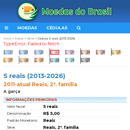
MOEDAS
CÉDULAS
Início
>
Índice
>
Série
> Cédula: 5 reais (2013-2026)
TypeError: Failed to fetch
5 reais (2013-2026)
2011-atual Reais, 2ª. família
A garça
INFORMAÇÕES PRINCIPAIS
5 reais
Valor facial:
R$ 5,00
Denominação:
Reais
Padrão Monetário:
Reais, 2ª. família
Série: