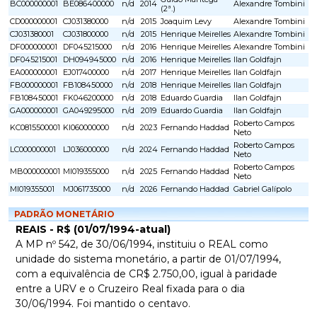
BC000000001
BE086400000
n/d
2014
Alexandre Tombini
(2ª.)
CD000000001
CJ031380000
n/d
2015
Joaquim Levy
Alexandre Tombini
CJ031380001
CJ031800000
n/d
2015
Henrique Meirelles
Alexandre Tombini
DF000000001
DF045215000
n/d
2016
Henrique Meirelles
Alexandre Tombini
DF045215001
DH094945000
n/d
2016
Henrique Meirelles
Ilan Goldfajn
EA000000001
EJ017400000
n/d
2017
Henrique Meirelles
Ilan Goldfajn
FB000000001
FB108450000
n/d
2018
Henrique Meirelles
Ilan Goldfajn
FB108450001
FK046200000
n/d
2018
Eduardo Guardia
Ilan Goldfajn
GA000000001
GA049295000
n/d
2019
Eduardo Guardia
Ilan Goldfajn
Roberto Campos
KC0815500001
KI060000000
n/d
2023
Fernando Haddad
Neto
Roberto Campos
LC000000001
LJ036000000
n/d
2024
Fernando Haddad
Neto
Roberto Campos
MB000000001
MI019355000
n/d
2025
Fernando Haddad
Neto
MI019355001
MJ061735000
n/d
2026
Fernando Haddad
Gabriel Galípolo
PADRÃO MONETÁRIO
REAIS - R$ (01/07/1994-atual)
A MP nº 542, de 30/06/1994, instituiu o REAL como
unidade do sistema monetário, a partir de 01/07/1994,
com a equivalência de CR$ 2.750,00, igual à paridade
entre a URV e o Cruzeiro Real fixada para o dia
30/06/1994. Foi mantido o centavo.