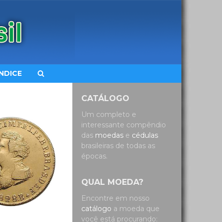
ÍNDICE
CATÁLOGO
Um completo e
interessante compêndio
das
moedas
e
cédulas
brasileiras de todas as
épocas.
QUAL MOEDA?
Encontre em nosso
catálogo
a moeda que
você está procurando: