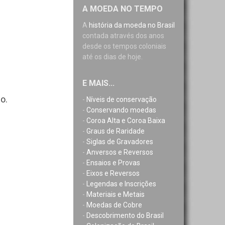
A MOEDA NO TEMPO
A
história da moeda no Brasil
contada através dos anos
desde os tempos coloniais
até os dias de hoje.
E MAIS...
o.
-
Níveis de conservação
-
Conservando moedas
-
Coroa Alta e Coroa Baixa
-
Graus de Raridade
-
Siglas de Gravadores
-
Anversos e Reversos
-
Ensaios e Provas
-
Eixos e Reversos
-
Legendas e Inscrições
-
Materiais e Metais
-
Moedas de Cobre
-
Descobrimento do Brasil