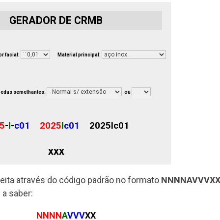
GERADOR DE CRMB
r facial:
Material principal:
oedas semelhantes:
ou
5
-
I
-
c01
2025
I
c01
2025
I
c01
xxx
ita através do código padrão no formato
NNNNAVVVX
,
a saber:
NNNN
A
VVV
XX