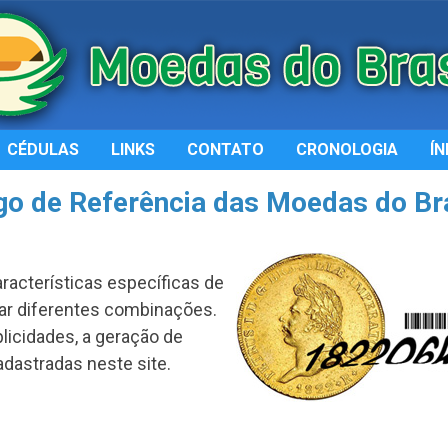
CÉDULAS
LINKS
CONTATO
CRONOLOGIA
ÍN
o de Referência das Moedas do Bra
racterísticas específicas de
ar diferentes combinações.
plicidades, a geração de
adastradas neste site.