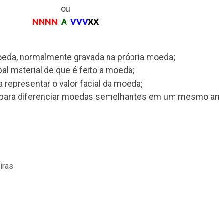
ou
NNNN
-
A
-
VVV
XX
moeda, normalmente gravada na própria moeda;
ipal material de que é feito a moeda;
a representar o valor facial da moeda;
 para diferenciar moedas semelhantes em um mesmo an
iras