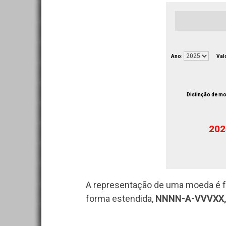
Ano:
Valo
Distinção de m
202
A representação de uma moeda é fe
forma estendida,
NNNN-A-VVVXX