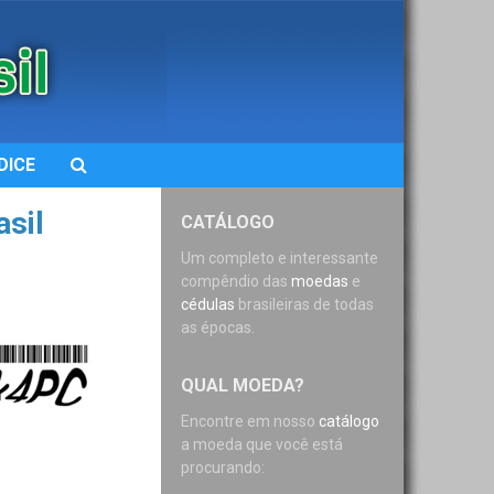
DICE
sil
CATÁLOGO
Um completo e interessante
compêndio das
moedas
e
cédulas
brasileiras de todas
as épocas.
QUAL MOEDA?
Encontre em nosso
catálogo
a moeda que você está
procurando: