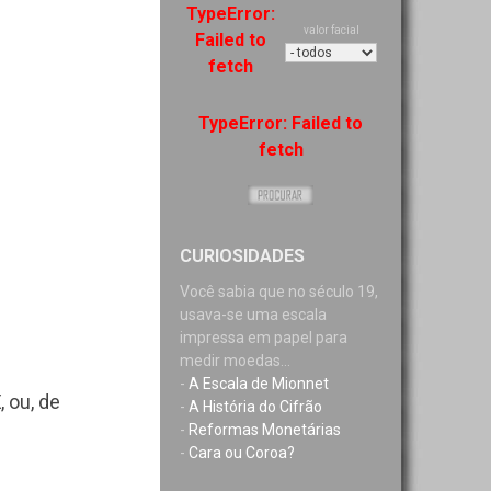
TypeError:
valor facial
Failed to
fetch
TypeError: Failed to
fetch
CURIOSIDADES
Você sabia que no século 19,
usava-se uma escala
impressa em papel para
medir moedas...
-
A Escala de Mionnet
X
, ou, de
-
A História do Cifrão
-
Reformas Monetárias
-
Cara ou Coroa?