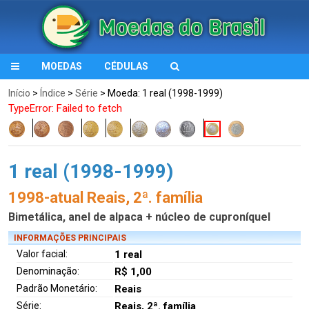
MOEDAS
CÉDULAS
Início
>
Índice
>
Série
> Moeda: 1 real (1998-1999)
TypeError: Failed to fetch
1 real (1998-1999)
1998-atual Reais, 2ª. família
Bimetálica, anel de alpaca + núcleo de cuproníquel
INFORMAÇÕES PRINCIPAIS
Valor facial:
1 real
Denominação:
R$ 1,00
Padrão Monetário:
Reais
Série:
Reais, 2ª. família