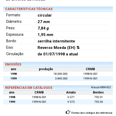
CARACTERÍSTICAS TÉCNICAS
Formato:
circular
Diâmetro:
27
mm
Peso:
7,84
g
Espessura:
1,95
mm
Bordo:
serrilha intermitente
Eixo:
Reverso Moeda (EH) ⇅
Circulação:
de 01/07/1998 a atual
EMISSÕES
ano
produção
CRMB
1998
18.000.000
1998-N-001
1999
3.840.000
1999-N-001
REFERÊNCIAS EM CATÁLOGOS
Krause KM# 652
ano
CRMB
Amato
Bentes
1998
1998-N-001
V-571
792.01
1999
1999-N-001
V-572
792.04
Fontes dos códigos de referência: