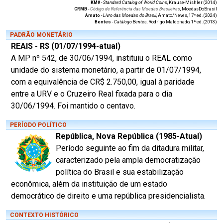
KM#
-
Standard Catalog of World Coins
, Krause-Mishler (2014)
CRMB
-
Código de Referência das Moedas Brasileiras
, MoedasDoBrasil
Amato
-
Livro das Moedas do Brasil
, Amato/Neves, 17ª ed. (2024)
Bentes
-
Catálogo Bentes
, Rodrigo Maldonado, 1ª ed. (2013)
PADRÃO MONETÁRIO
REAIS - R$ (01/07/1994-atual)
A MP nº 542, de 30/06/1994, instituiu o REAL como
unidade do sistema monetário, a partir de 01/07/1994,
com a equivalência de CR$ 2.750,00, igual à paridade
entre a URV e o Cruzeiro Real fixada para o dia
30/06/1994. Foi mantido o centavo.
PERÍODO POLÍTICO
República, Nova República (1985-Atual)
Período seguinte ao fim da ditadura militar,
caracterizado pela ampla democratização
política do Brasil e sua estabilização
econômica, além da instituição de um estado
democrático de direito e uma república presidencialista.
CONTEXTO HISTÓRICO