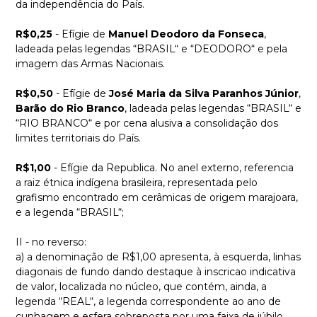
da independência do País.
R$0,25
- Efígie de
Manuel Deodoro da Fonseca
,
ladeada pelas legendas “BRASIL“ e “DEODORO“ e pela
imagem das Armas Nacionais.
R$0,50
- Efígie de
José Maria da Silva Paranhos Júnior
,
Barão do Rio Branco
, ladeada pelas legendas “BRASIL“ e
“RIO BRANCO“ e por cena alusiva a consolidação dos
limites territoriais do País.
R$1,00
- Efígie da Republica. No anel externo, referencia
a raiz étnica indígena brasileira, representada pelo
grafismo encontrado em cerâmicas de origem marajoara,
e a legenda “BRASIL“;
II - no reverso:
a) a denominação de R$1,00 apresenta, à esquerda, linhas
diagonais de fundo dando destaque à inscricao indicativa
de valor, localizada no núcleo, que contém, ainda, a
legenda “REAL“, a legenda correspondente ao ano de
cunhagem e esfera sobreposta por uma faixa de júbilo,