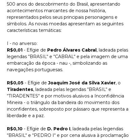
500 anos do descobrimento do Brasil, apresentando
acontecimentos marcantes de nossa história,
representados pelos seus principais personagens e
símbolos. As novas moedas apresentam as seguintes
características temáticas:
I - no anverso:
R$0,01
- Efígie de
Pedro Álvares Cabral
, ladeada pelas
legendas “BRASIL“ e “CABRAL“ e pela imagem de uma
embarcação da época - nau -, simbolizando as
navegações portuguesas.
R$0,05
- Efígie de
Joaquim José da Silva Xavier
, o
Tiradentes
, ladeada pelas legendas “BRASIL“ e
“TIRADENTES“ e por motivos alusivos a Inconfidência
Mineira - o triângulo da bandeira do movimento dos
inconfidentes, sobreposto por pássaro que representa a
liberdade e a paz.
R$0,10
- Efígie de
D. Pedro I
, ladeada pelas legendas
“BRASIL“ e “PEDRO I“ e por cena alusiva à proclamação