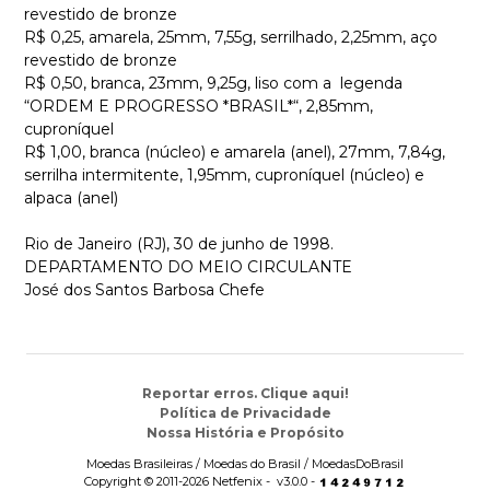
revestido de bronze
R$ 0,25, amarela, 25mm, 7,55g, serrilhado, 2,25mm, aço
revestido de bronze
R$ 0,50, branca, 23mm, 9,25g, liso com a legenda
“ORDEM E PROGRESSO *BRASIL*“, 2,85mm,
cuproníquel
R$ 1,00, branca (núcleo) e amarela (anel), 27mm, 7,84g,
serrilha intermitente, 1,95mm, cuproníquel (núcleo) e
alpaca (anel)
Rio de Janeiro (RJ), 30 de junho de 1998.
DEPARTAMENTO DO MEIO CIRCULANTE
José dos Santos Barbosa Chefe
Reportar erros. Clique aqui!
Política de Privacidade
Nossa História e Propósito
Moedas Brasileiras / Moedas do Brasil / MoedasDoBrasil
Copyright © 2011-2026 Netfenix - v3.0.0 -