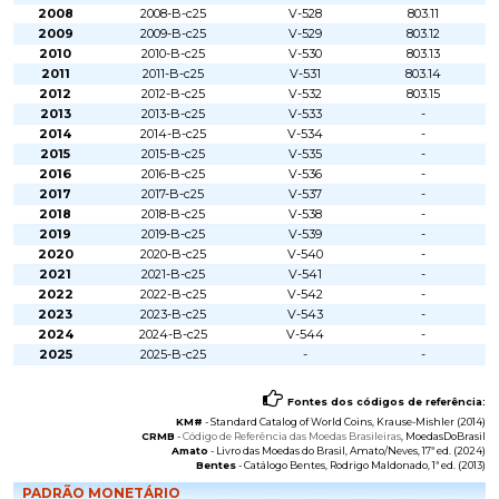
2008
2008-B-c25
V-528
803.11
2009
2009-B-c25
V-529
803.12
2010
2010-B-c25
V-530
803.13
2011
2011-B-c25
V-531
803.14
2012
2012-B-c25
V-532
803.15
2013
2013-B-c25
V-533
-
2014
2014-B-c25
V-534
-
2015
2015-B-c25
V-535
-
2016
2016-B-c25
V-536
-
2017
2017-B-c25
V-537
-
2018
2018-B-c25
V-538
-
2019
2019-B-c25
V-539
-
2020
2020-B-c25
V-540
-
2021
2021-B-c25
V-541
-
2022
2022-B-c25
V-542
-
2023
2023-B-c25
V-543
-
2024
2024-B-c25
V-544
-
2025
2025-B-c25
-
-
Fontes dos códigos de referência:
KM#
-
Standard Catalog of World Coins
, Krause-Mishler (2014)
CRMB
-
Código de Referência das Moedas Brasileiras
, MoedasDoBrasil
Amato
-
Livro das Moedas do Brasil
, Amato/Neves, 17ª ed. (2024)
Bentes
-
Catálogo Bentes
, Rodrigo Maldonado, 1ª ed. (2013)
PADRÃO MONETÁRIO