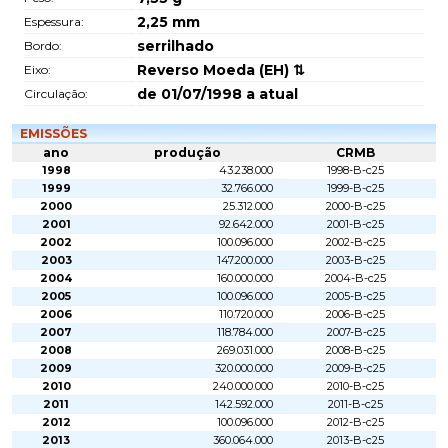
2,25
mm
Espessura:
serrilhado
Bordo:
Reverso Moeda (EH) ⇅
Eixo:
de 01/07/1998 a atual
Circulação:
EMISSÕES
ano
produção
CRMB
1998
43.238.000
1998-B-c25
1999
32.766.000
1999-B-c25
2000
25.312.000
2000-B-c25
2001
92.642.000
2001-B-c25
2002
100.096.000
2002-B-c25
2003
147.200.000
2003-B-c25
2004
160.000.000
2004-B-c25
2005
100.096.000
2005-B-c25
2006
110.720.000
2006-B-c25
2007
118.784.000
2007-B-c25
2008
269.031.000
2008-B-c25
2009
320.000.000
2009-B-c25
2010
240.000.000
2010-B-c25
2011
142.592.000
2011-B-c25
2012
100.096.000
2012-B-c25
2013
360.064.000
2013-B-c25