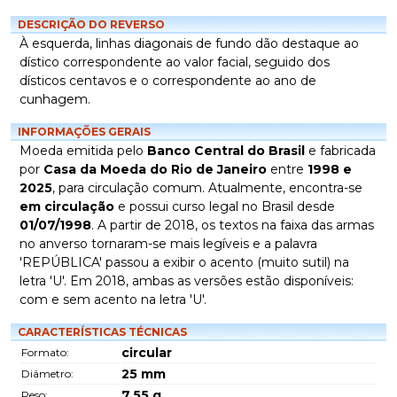
DESCRIÇÃO DO REVERSO
À esquerda, linhas diagonais de fundo dão destaque ao
dístico correspondente ao valor facial, seguido dos
dísticos centavos e o correspondente ao ano de
cunhagem.
INFORMAÇÕES GERAIS
Moeda emitida pelo
Banco Central do Brasil
e fabricada
por
Casa da Moeda do Rio de Janeiro
entre
1998 e
2025
, para circulação comum. Atualmente, encontra-se
em circulação
e possui curso legal no Brasil desde
01/07/1998
. A partir de 2018, os textos na faixa das armas
no anverso tornaram-se mais legíveis e a palavra
'REPÚBLICA' passou a exibir o acento (muito sutil) na
letra 'U'. Em 2018, ambas as versões estão disponíveis:
com e sem acento na letra 'U'.
CARACTERÍSTICAS TÉCNICAS
circular
Formato:
25
mm
Diâmetro:
7,55
g
Peso: