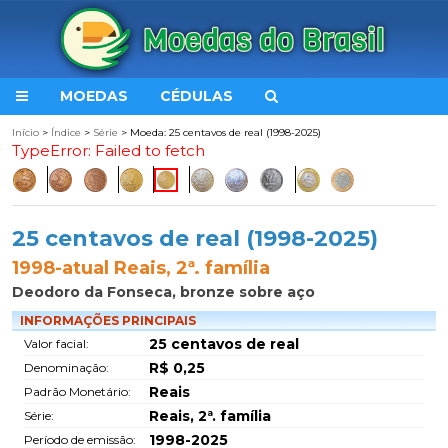
MOEDAS
CÉDULAS
Início
>
Índice
>
Série
> Moeda: 25 centavos de real (1998-2025)
TypeError: Failed to fetch
25 centavos de real (1998-2025)
1998-atual Reais, 2ª. família
Deodoro da Fonseca, bronze sobre aço
INFORMAÇÕES PRINCIPAIS
25 centavos de real
Valor facial:
R$ 0,25
Denominação:
Reais
Padrão Monetário:
Reais, 2ª. família
Série:
1998-2025
Período de emissão: