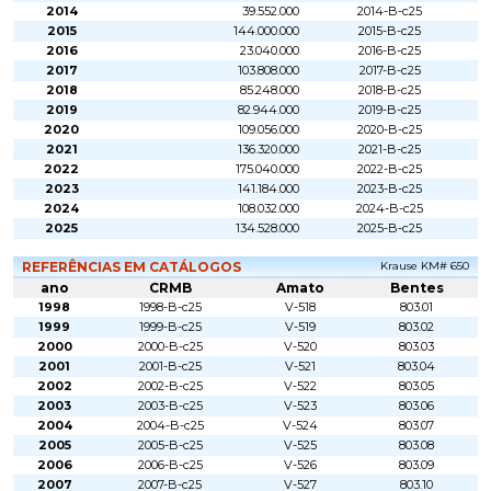
2014
39.552.000
2014-B-c25
2015
144.000.000
2015-B-c25
2016
23.040.000
2016-B-c25
2017
103.808.000
2017-B-c25
2018
85.248.000
2018-B-c25
2019
82.944.000
2019-B-c25
2020
109.056.000
2020-B-c25
2021
136.320.000
2021-B-c25
2022
175.040.000
2022-B-c25
2023
141.184.000
2023-B-c25
2024
108.032.000
2024-B-c25
2025
134.528.000
2025-B-c25
REFERÊNCIAS EM CATÁLOGOS
Krause KM# 650
ano
CRMB
Amato
Bentes
1998
1998-B-c25
V-518
803.01
1999
1999-B-c25
V-519
803.02
2000
2000-B-c25
V-520
803.03
2001
2001-B-c25
V-521
803.04
2002
2002-B-c25
V-522
803.05
2003
2003-B-c25
V-523
803.06
2004
2004-B-c25
V-524
803.07
2005
2005-B-c25
V-525
803.08
2006
2006-B-c25
V-526
803.09
2007
2007-B-c25
V-527
803.10