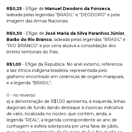
R$0,25
- Efígie de
Manuel Deodoro da Fonseca
,
ladeada pelas legendas “BRASIL“ e “DEODORO“ e pela
imagem das Armas Nacionais.
R$0,50
- Efígie de
José Maria da Silva Paranhos Júnior
,
Barão do Rio Branco
, ladeada pelas legendas “BRASIL“ e
“RIO BRANCO“ e por cena alusiva a consolidação dos
limites territoriais do País.
R$1,00
- Efígie da Republica. No anel externo, referencia
a raiz étnica indígena brasileira, representada pelo
grafismo encontrado em cerâmicas de origem marajoara,
e a legenda “BRASIL“;
II - no reverso:
a) a denominação de R$1,00 apresenta, à esquerda, linhas
diagonais de fundo dando destaque à inscricao indicativa
de valor, localizada no núcleo, que contém, ainda, a
legenda “REAL“, a legenda correspondente ao ano de
cunhagem e esfera sobreposta por uma faixa de júbilo,