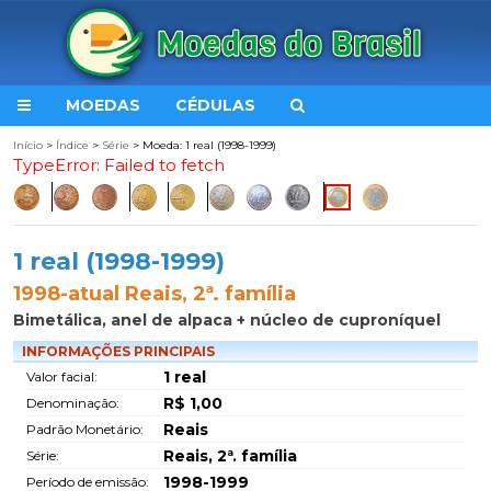
MOEDAS
CÉDULAS
Início
>
Índice
>
Série
> Moeda: 1 real (1998-1999)
TypeError: Failed to fetch
1 real (1998-1999)
1998-atual Reais, 2ª. família
Bimetálica, anel de alpaca + núcleo de cuproníquel
INFORMAÇÕES PRINCIPAIS
1 real
Valor facial:
R$ 1,00
Denominação:
Reais
Padrão Monetário:
Reais, 2ª. família
Série:
1998-1999
Período de emissão: