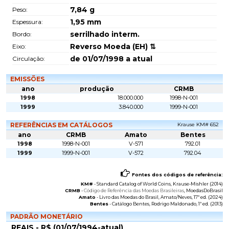
7,84
g
Peso:
1,95
mm
Espessura:
serrilhado interm.
Bordo:
Reverso Moeda (EH) ⇅
Eixo:
de 01/07/1998 a atual
Circulação:
EMISSÕES
ano
produção
CRMB
1998
18.000.000
1998-N-001
1999
3.840.000
1999-N-001
REFERÊNCIAS EM CATÁLOGOS
Krause KM# 652
ano
CRMB
Amato
Bentes
1998
1998-N-001
V-571
792.01
1999
1999-N-001
V-572
792.04
Fontes dos códigos de referência:
KM#
-
Standard Catalog of World Coins
, Krause-Mishler (2014)
CRMB
-
Código de Referência das Moedas Brasileiras
, MoedasDoBrasil
Amato
-
Livro das Moedas do Brasil
, Amato/Neves, 17ª ed. (2024)
Bentes
-
Catálogo Bentes
, Rodrigo Maldonado, 1ª ed. (2013)
PADRÃO MONETÁRIO
REAIS - R$ (01/07/1994-atual)