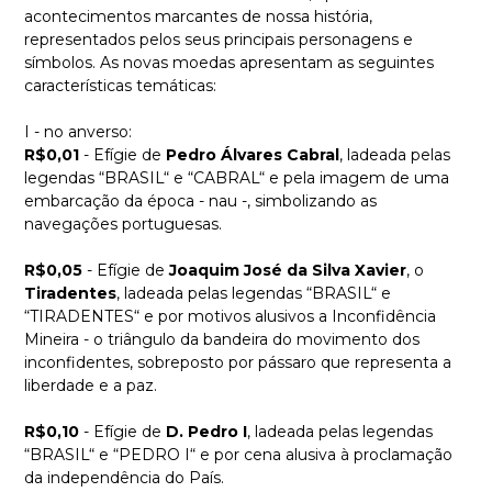
acontecimentos marcantes de nossa história,
representados pelos seus principais personagens e
símbolos. As novas moedas apresentam as seguintes
características temáticas:
I - no anverso:
R$0,01
- Efígie de
Pedro Álvares Cabral
, ladeada pelas
legendas “BRASIL“ e “CABRAL“ e pela imagem de uma
embarcação da época - nau -, simbolizando as
navegações portuguesas.
R$0,05
- Efígie de
Joaquim José da Silva Xavier
, o
Tiradentes
, ladeada pelas legendas “BRASIL“ e
“TIRADENTES“ e por motivos alusivos a Inconfidência
Mineira - o triângulo da bandeira do movimento dos
inconfidentes, sobreposto por pássaro que representa a
liberdade e a paz.
R$0,10
- Efígie de
D. Pedro I
, ladeada pelas legendas
“BRASIL“ e “PEDRO I“ e por cena alusiva à proclamação
da independência do País.