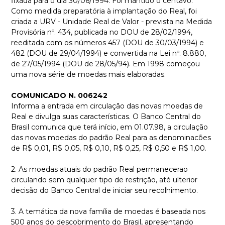
fixada para o dia 30/06/1994. Foi mantido o centavo.
Como medida preparatória à implantação do Real, foi
criada a URV - Unidade Real de Valor - prevista na Medida
Provisória nº. 434, publicada no DOU de 28/02/1994,
reeditada com os números 457 (DOU de 30/03/1994) e
482 (DOU de 29/04/1994) e convertida na Lei nº. 8.880,
de 27/05/1994 (DOU de 28/05/94). Em 1998 começou
uma nova série de moedas mais elaboradas.
COMUNICADO N. 006242
Informa a entrada em circulação das novas moedas de
Real e divulga suas características. O Banco Central do
Brasil comunica que terá início, em 01.07.98, a circulação
das novas moedas do padrão Real para as denominacões
de R$ 0,01, R$ 0,05, R$ 0,10, R$ 0,25, R$ 0,50 e R$ 1,00.
2. As moedas atuais do padrão Real permanecerao
circulando sem qualquer tipo de restrição, até ulterior
decisão do Banco Central de iniciar seu recolhimento.
3. A temática da nova família de moedas é baseada nos
500 anos do descobrimento do Brasil, apresentando