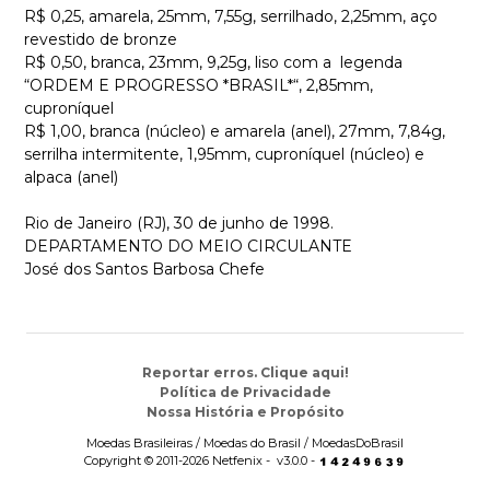
R$ 0,25, amarela, 25mm, 7,55g, serrilhado, 2,25mm, aço
revestido de bronze
R$ 0,50, branca, 23mm, 9,25g, liso com a legenda
“ORDEM E PROGRESSO *BRASIL*“, 2,85mm,
cuproníquel
R$ 1,00, branca (núcleo) e amarela (anel), 27mm, 7,84g,
serrilha intermitente, 1,95mm, cuproníquel (núcleo) e
alpaca (anel)
Rio de Janeiro (RJ), 30 de junho de 1998.
DEPARTAMENTO DO MEIO CIRCULANTE
José dos Santos Barbosa Chefe
Reportar erros. Clique aqui!
Política de Privacidade
Nossa História e Propósito
Moedas Brasileiras / Moedas do Brasil / MoedasDoBrasil
Copyright © 2011-2026 Netfenix - v3.0.0 -