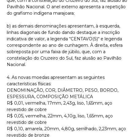
que, com a constelação do Cruzeiro do Sul, faz alusão ao
Pavilhão Nacional. O anel externo apresenta a repetição
do grafismo indígena marajoara;
b) as demais denominações apresentam, à esquerda,
linhas diagonais de fundo dando destaque a inscrição
indicativa de valor, a legenda “CENTAVO(S)“ e legenda
correspondente ao ano de cunhagem. À direita, esfera
sobreposta por uma faixa de júbilo, que, com a
constelação do Cruzeiro do Sul, faz alusão ao Pavilhão
Nacional.
4. As novas moedas apresentam as seguintes
características físicas:
DENOMINAÇÃO, COR, DIÂMETRO, PESO, BORDO,
ESPESSURA, COMPOSIÇÃO METÁLICA
R$ 0,01, vermelha, 17mm, 2,43g, liso, 1,65mm, aço
revestido de cobre
R$ 0,05, vermelha, 22mm, 4,10g, liso, 1,65mm, aço
revestido de cobre
R$ 0,10, amarela, 20mm, 4,80g, serrilhado, 2,23mm, aço
revestido de bronze