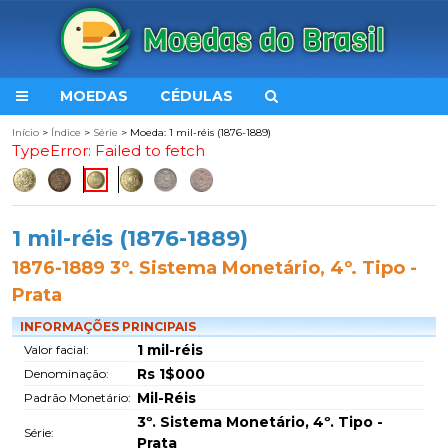
MOEDAS
CÉDULAS
Início
>
Índice
>
Série
> Moeda: 1 mil-réis (1876-1889)
TypeError: Failed to fetch
1 mil-réis (1876-1889)
1876-1889 3º. Sistema Monetário, 4º. Tipo -
Prata
INFORMAÇÕES PRINCIPAIS
1 mil-réis
Valor facial:
Rs 1$000
Denominação:
Mil-Réis
Padrão Monetário:
3º. Sistema Monetário, 4º. Tipo -
Série:
Prata