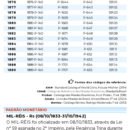
1876
1876-P-1k0
P-1644
P-642
591.01
1877
1877-P-1k0
P-1650
P-643
591.02
1878
1878-P-1k0
P-1655
P-644
591.03
1879
1879-P-1k0
P-1659
P-645
591.04
1880
1880-P-1k0
P-1665
P-646
591.05
1881
1881-P-1k0
P-1668
P-647
591.07
1882
1882-P-1k0
P-1671
P-648
591.08
1883
1883-P-1k0
P-1674
P-649
591.09
1884
1884-P-1k0
P-1678
P-650
591.10
1885
1885-P-1k0
P-1681
P-651
591.11
1886
1886-P-1k0
P-1687
P-652
591.12
1887
1887-P-1k0
P-1694
P-653
591.13
1888
1888-P-1k0
P-1701
P-654
591.14
1889
1889-P-1k0
P-1707
P-655
591.15
Fontes dos códigos de referência:
KM#
-
Standard Catalog of World Coins
, Krause-Mishler (2014)
CRMB
-
Código de Referência das Moedas Brasileiras
, MoedasDoBrasil
Prober
-
Catálogo das Moedas Brasileiras
, Kurt Prober, 3ª ed. (1981)
Amato
-
Livro das Moedas do Brasil
, Amato/Neves, 17ª ed. (2024)
Bentes
-
Catálogo Bentes
, Rodrigo Maldonado, 1ª ed. (2013)
PADRÃO MONETÁRIO
MIL-RÉIS - Rs (08/10/1833-31/10/1942)
O MIL-RÉIS foi oficializado em 08/10/1833, através da Lei
n° 59 assinada no 2° Império, pela Regência Trina durante