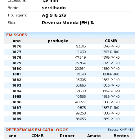
1,9
mm
Espessura:
serrilhado
Bordo:
Ag 916 2/3
Titulagem:
Reverso Moeda (EH) ⇅
Eixo:
EMISSÕES
ano
produção
CRMB
1876
193.813
1876-P-1k0
1877
12.030
1877-P-1k0
1878
47.349
1878-P-1k0
1879
35.384
1879-P-1k0
1880
20.264
1880-P-1k0
1881
19.610
1881-P-1k0
1882
18.305
1882-P-1k0
1883
30.663
1883-P-1k0
1884
21.710
1884-P-1k0
1885
10.565
1885-P-1k0
1886
48.227
1886-P-1k0
1887
9.875
1887-P-1k0
1888
99.258
1888-P-1k0
1889
88.653
1889-P-1k0
REFERÊNCIAS EM CATÁLOGOS
Krause KM# 481
ano
CRMB
Prober
Amato
Bentes