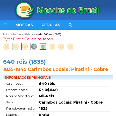
MOEDAS
CÉDULAS
Início
>
Índice
>
Série
> Moeda: 640 réis (1835)
TypeError: Failed to fetch
640 réis (1835)
1835-1845 Carimbos Locais: Piratini - Cobre
INFORMAÇÕES PRINCIPAIS
640 réis
Valor facial:
Rs 0$640
Denominação:
Mil-Réis
Padrão Monetário:
Carimbos Locais: Piratini - Cobre
Série:
1835
Período de emissão:
prata
Material: