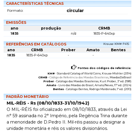
CARACTERÍSTICAS TÉCNICAS
circular
Formato:
EMISSÕES
ano
produção
CRMB
1835
n/d
1835-P-640xp
REFERÊNCIAS EM CATÁLOGOS
Krause KM# F415
ano
CRMB
Prober
Amato
Bentes
1835
1835-P-640xp
-
-
Fontes dos códigos de referência:
KM#
-
Standard Catalog of World Coins
, Krause-Mishler (2014)
CRMB
-
Código de Referência das Moedas Brasileiras
, MoedasDoBrasil
Prober
-
Catálogo das Moedas Brasileiras
, Kurt Prober, 3ª ed. (1981)
Amato
-
Livro das Moedas do Brasil
, Amato/Neves, 17ª ed. (2024)
Bentes
-
Catálogo Bentes
, Rodrigo Maldonado, 1ª ed. (2013)
PADRÃO MONETÁRIO
MIL-RÉIS - Rs (08/10/1833-31/10/1942)
O MIL-RÉIS foi oficializado em 08/10/1833, através da Lei
n° 59 assinada no 2° Império, pela Regência Trina durante
a menoridade de D.Pedro II. Mil-réis passou a designar a
unidade monetária e réis os valores divisionários.