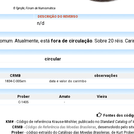
© fgmjlle, Fórum de Numismática
DESCRIÇÃO DO REVERSO
n/d
 comum. Atualmente, está
fora de circulação
. Sobre 20 réis. Ca
circular
CRMB
observações
1834-C-005xm
data e valor do carimbo
Prober
Amato
Vieira
C-1405
-
Fontes dos códig
KM#
- Código de referência Krause-Mishler, publicado no
Standard Catalog of 
CRMB
-
Código de Referência das Moedas Brasileiras
, desenvolvido pelo si
Prober
- código extraído do
Catálogo das Moedas Brasileiras
, de Kurt Probe