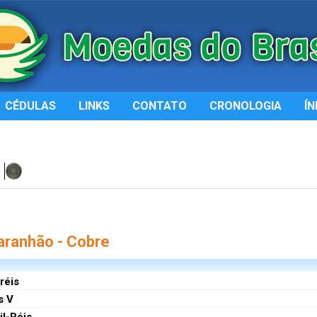
CÉDULAS
LINKS
CONTATO
CRONOLOGIA
ÍN
aranhão - Cobre
 réis
s V