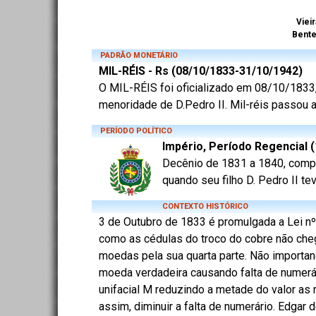
Vieir
Bent
PADRÃO MONETÁRIO
MIL-RÉIS - Rs (08/10/1833-31/10/1942)
O MIL-RÉIS foi oficializado em 08/10/1833, 
menoridade de D.Pedro II. Mil-réis passou a
PERÍODO POLÍTICO
Império, Período Regencial 
Decênio de 1831 a 1840, compr
quando seu filho D. Pedro II t
CONTEXTO HISTÓRICO
3 de Outubro de 1833 é promulgada a Lei nº
como as cédulas do troco do cobre não che
moedas pela sua quarta parte. Não importa
moeda verdadeira causando falta de numerár
unifacial M reduzindo a metade do valor as
assim, diminuir a falta de numerário. Edgar 