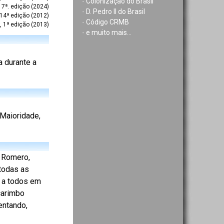
-
Colonização do Brasil
7ª. edição (2024)
-
D. Pedro II do Brasil
 14ª edição (2012)
-
Código CRMB
, 1ª edição (2013)
-
e muito mais...
a durante a
Maioridade,
o Romero,
todas as
a a todos em
carimbo
entando,