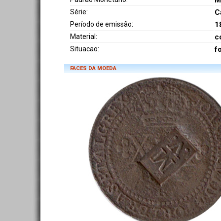
M
Série:
C
Período de emissão:
1
Material:
c
Situacao:
f
FACES DA MOEDA