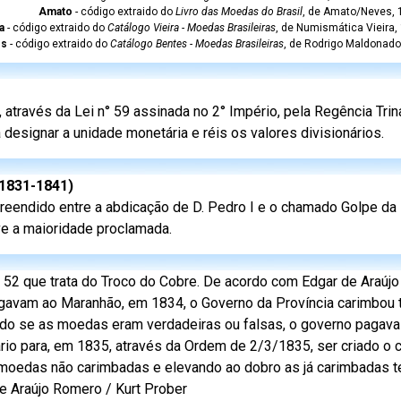
Amato
- código extraido do
Livro das Moedas do Brasil
, de Amato/Neves, 1
a
- código extraido do
Catálogo Vieira - Moedas Brasileiras
, de Numismática Vieira,
es
- código extraido do
Catálogo Bentes - Moedas Brasileiras
, de Rodrigo Maldonado
através da Lei n° 59 assinada no 2° Império, pela Regência Trin
 designar a unidade monetária e réis os valores divisionários.
(1831-1841)
eendido entre a abdicação de D. Pedro I e o chamado Golpe da 
eve a maioridade proclamada.
 52 que trata do Troco do Cobre. De acordo com Edgar de Araúj
gavam ao Maranhão, em 1834, o Governo da Província carimbou 
ndo se as moedas eram verdadeiras ou falsas, o governo pagav
io para, em 1835, através da Ordem de 2/3/1835, ser criado o 
 moedas não carimbadas e elevando ao dobro as já carimbadas t
de Araújo Romero / Kurt Prober