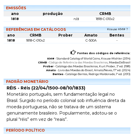
EMISSÕES
ano
produção
CRMB
1818
n/d
1818-C-010v2
REFERÊNCIAS EM CATÁLOGOS
Krause KM# ?
ano
CRMB
Prober
Amato
Bentes
1818
1818-C-010v2
C-500A
-
Fontes dos códigos de referência:
KM#
-
Standard Catalog of World Coins
, Krause-Mishler (2014)
CRMB
-
Código de Referência das Moedas Brasileiras
, MoedasDoBrasil
Prober
-
Catálogo das Moedas Brasileiras
, Kurt Prober, 3ª ed. (1981)
Amato
-
Livro das Moedas do Brasil
, Amato/Neves, 17ª ed. (2024)
Bentes
-
Catálogo Bentes
, Rodrigo Maldonado, 1ª ed. (2013)
PADRÃO MONETÁRIO
RÉIS - Réis (22/04/1500-08/10/1833)
Monetário português, sem fundamentação legal no
Brasil. Surgido no período colonial sob influência direta da
moeda portuguesa, não se tratava de um sistema
genuinamente brasileiro. Popularmente, adotou-se o
plural “réis” em vez de “reais”.
PERÍODO POLÍTICO