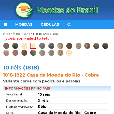
MOEDAS
CÉDULAS
Início
>
Índice
>
Série
> Moeda: 10 réis (1818)
TypeError: Failed to fetch
10 réis (1818)
1818-1822 Casa da Moeda do Rio - Cobre
Variante coroa com pedículos e pérolas
INFORMAÇÕES PRINCIPAIS
10 réis
Valor facial:
X réis
Denominação:
Réis
Padrão Monetário:
Casa da Moeda do Rio - Cobre
Série: