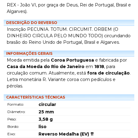
REX - João VI, por graça de Deus, Rei de Portugal, Brasil e
Algarves).
DESCRIÇÃO DO REVERSO
Inscrição PECUNIA. TOTUM. CIRCUMIT. ORBEM (O
DINHEIRO CIRCULA PELO MUNDO TODO) circundando
brasão do Reino Unido de Portugal, Brasil e Algarves.
INFORMAÇÕES GERAIS
Moeda emitida pela
Coroa Portuguesa
e fabricada por
Casa da Moeda do Rio de Janeiro
em
1818
, para
circulação comum. Atualmente, está
fora de circulação
.
Letra monetária R. Variante coroa com pedículos e
pérolas.
CARACTERÍSTICAS TÉCNICAS
circular
Formato:
25
mm
Diâmetro:
3,58
g
Peso:
liso
Bordo:
Reverso Medalha (EV) ⇈
Eixo: