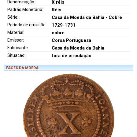
Denominação:
X réis
Padrão Monetário:
Réis
Série:
Casa da Moeda da Bahia - Cobre
Período de emissão:
1729-1731
Material:
cobre
Emissor:
Coroa Portuguesa
Fabricante:
Casa da Moeda da Bahia
Situacao:
fora de circulação
FACES DA MOEDA