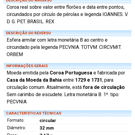
DESCRIÇÃO DO ANVERSO
Coroa real sobre valor entre florões e data entre pontos,
circundados por círculo de pérolas e legenda IOANNES. V.
D. G. PET. BRASIL. REX
DESCRIÇÃO DO REVERSO
Esfera armilar com letra monetária B ao centro e
circundado pela legenda PECVNIA. TOTVM. CIRCVMIT.
ORBEM
INFORMAÇÕES GERAIS
Moeda emitida pela
Coroa Portuguesa
e fabricada por
Casa da Moeda da Bahia
entre
1729 e 1731
, para
circulação comum. Atualmente, está
fora de circulação
.
Sem carimbo de escudete. Letra monetária B. 1º. tipo:
PECVNIA.
CARACTERÍSTICAS TÉCNICAS
Formato:
circular
Diâmetro:
32
mm