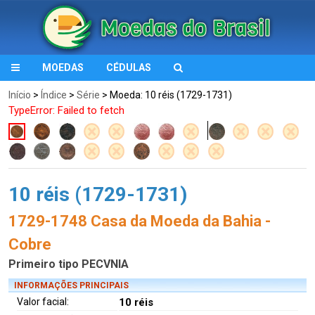
MOEDAS
CÉDULAS
Início
>
Índice
>
Série
> Moeda: 10 réis (1729-1731)
TypeError: Failed to fetch
10 réis (1729-1731)
1729-1748 Casa da Moeda da Bahia -
Cobre
Primeiro tipo PECVNIA
INFORMAÇÕES PRINCIPAIS
Valor facial:
10 réis