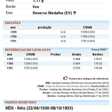
Peso:
7,17
g
Bordo:
liso
Eixo:
Reverso Medalha (EV) ⇈
EMISSÕES
ano
produção
CRMB
1729
n/d
1729-C-010
1730
n/d
1730-C-010
1731
n/d
1731-C-010
REFERÊNCIAS EM CATÁLOGOS
Krause KM# ?
ano
CRMB
Prober
Amato
Bentes
1729
1729-C-010
C-068
170.01
1730
1730-C-010
C-069
170.02
1731
1731-C-010
C-070
170.03
Fontes dos códigos de referência:
KM#
-
Standard Catalog of World Coins
, Krause-Mishler (2014)
CRMB
-
Código de Referência das Moedas Brasileiras
, MoedasDoBrasil
Prober
-
Catálogo das Moedas Brasileiras
, Kurt Prober, 3ª ed. (1981)
Amato
-
Livro das Moedas do Brasil
, Amato/Neves, 17ª ed. (2024)
Bentes
-
Catálogo Bentes
, Rodrigo Maldonado, 1ª ed. (2013)
PADRÃO MONETÁRIO
RÉIS - Réis (22/04/1500-08/10/1833)