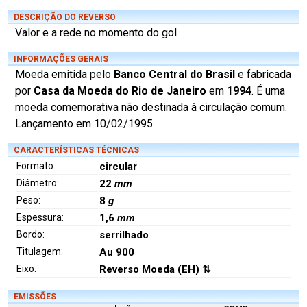
DESCRIÇÃO DO REVERSO
Valor e a rede no momento do gol
INFORMAÇÕES GERAIS
Moeda emitida pelo
Banco Central do Brasil
e fabricada
por
Casa da Moeda do Rio de Janeiro
em
1994
. É uma
moeda comemorativa não destinada à circulação comum.
Lançamento em 10/02/1995.
CARACTERÍSTICAS TÉCNICAS
Formato:
circular
Diâmetro:
22
mm
Peso:
8
g
Espessura:
1,6
mm
Bordo:
serrilhado
Titulagem:
Au 900
Eixo:
Reverso Moeda (EH) ⇅
EMISSÕES