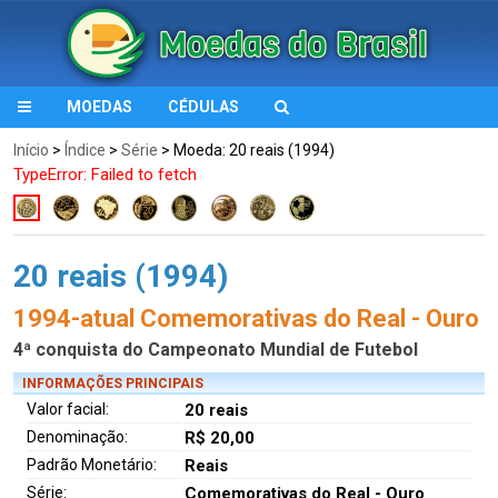
MOEDAS
CÉDULAS
Início
>
Índice
>
Série
> Moeda: 20 reais (1994)
TypeError: Failed to fetch
20 reais (1994)
1994-atual Comemorativas do Real - Ouro
4ª conquista do Campeonato Mundial de Futebol
INFORMAÇÕES PRINCIPAIS
Valor facial:
20 reais
Denominação:
R$ 20,00
Padrão Monetário:
Reais
Série:
Comemorativas do Real - Ouro