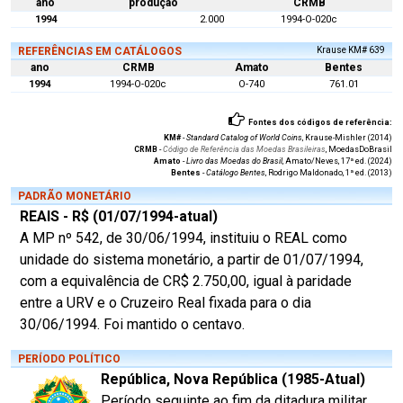
ano
produção
CRMB
1994
2.000
1994-O-020c
REFERÊNCIAS EM CATÁLOGOS
Krause KM# 639
ano
CRMB
Amato
Bentes
1994
1994-O-020c
O-740
761.01
Fontes dos códigos de referência:
KM#
-
Standard Catalog of World Coins
, Krause-Mishler (2014)
CRMB
-
Código de Referência das Moedas Brasileiras
, MoedasDoBrasil
Amato
-
Livro das Moedas do Brasil
, Amato/Neves, 17ª ed. (2024)
Bentes
-
Catálogo Bentes
, Rodrigo Maldonado, 1ª ed. (2013)
PADRÃO MONETÁRIO
REAIS - R$ (01/07/1994-atual)
A MP nº 542, de 30/06/1994, instituiu o REAL como
unidade do sistema monetário, a partir de 01/07/1994,
com a equivalência de CR$ 2.750,00, igual à paridade
entre a URV e o Cruzeiro Real fixada para o dia
30/06/1994. Foi mantido o centavo.
PERÍODO POLÍTICO
República, Nova República (1985-Atual)
Período seguinte ao fim da ditadura militar,