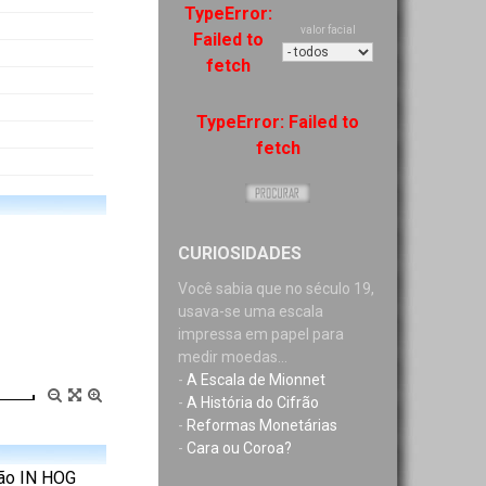
TypeError:
valor facial
Failed to
fetch
TypeError: Failed to
fetch
CURIOSIDADES
Você sabia que no século 19,
usava-se uma escala
impressa em papel para
medir moedas...
-
A Escala de Mionnet
-
A História do Cifrão
-
Reformas Monetárias
-
Cara ou Coroa?
ção IN HOG