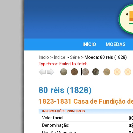
INÍCIO
MOEDAS
Início
>
Índice
>
Série
> Moeda: 80 réis (1828)
TypeError: Failed to fetch
80 réis (1828)
1823-1831 Casa de Fundição de
INFORMAÇÕES PRINCIPAIS
Valor facial:
80
Denominação:
0
Padrão Monetário: