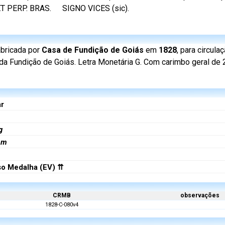
 ET PERP. BRAS.
SIGNO VICES (sic).
abricada por
Casa de Fundição de Goiás
em
1828
, para circul
 da Fundição de Goiás. Letra Monetária G. Com carimbo geral de 2
ar
m
g
mm
so Medalha (EV) ⇈
CRMB
observações
1828-C-080v4