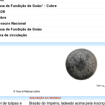
éis
asa de Fundição de Goiás¹ - Cobre
828
obre
esouro Nacional
asa de Fundição de Goiás
ra de circulação
1cm =
© Tenor & Pellizzari Leilões
DESCRIÇÃO DO REVERSO
l de tulipas e
Brasão do Império, ladeado acima pela inscri