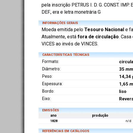
pela inscrição PETRUS I. D. G. CONST. IMP.
DEF., era e letra monetrária G
INFORMAÇÕES GERAIS
Moeda emitida pelo
Tesouro Nacional
e f
Atualmente, está
fora de circulação
. Casa
VICES ao invés de VINCES.
CARACTERÍSTICAS TÉCNICAS
Formato:
circul
Diâmetro:
35
m
Peso:
14,34
Espessura:
1,65
Bordo:
liso
Eixo:
Rever
EMISSÕES
ano
produção
1828
n/d
REFERÊNCIAS EM CATÁLOGOS