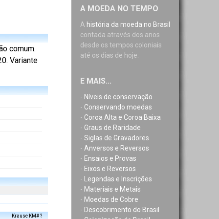
A MOEDA NO TEMPO
A
história da moeda no Brasil
contada através dos anos
desde os tempos coloniais
ação comum.
até os dias de hoje.
0. Variante
E MAIS...
-
Níveis de conservação
-
Conservando moedas
-
Coroa Alta e Coroa Baixa
-
Graus de Raridade
-
Siglas de Gravadores
-
Anversos e Reversos
-
Ensaios e Provas
-
Eixos e Reversos
-
Legendas e Inscrições
-
Materiais e Metais
-
Moedas de Cobre
-
Descobrimento do Brasil
Krause KM# ?