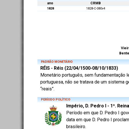
ano
CRMB
1828
1828-C-080v4
Vieir
Bent
PADRÃO MONETÁRIO
RÉIS - Réis (22/04/1500-08/10/1833)
Monetário português, sem fundamentação lega
portuguesa, não se tratava de um sistema ge
“reais”.
PERÍODO POLÍTICO
Império, D. Pedro I - 1º. Rei
Período em que D. Pedro I gov
data em que D. Pedro I proclam
brasileiro.