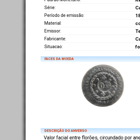
R
Série:
C
Período de emissão:
1
Material:
c
Emissor:
T
Fabricante:
C
Situacao:
fo
FACES DA MOEDA
DESCRIÇÃO DO ANVERSO
Valor facial entre florões, circundado por ane