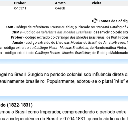
Prober
Amato
Vieira
C-1337H
C-693B
Fontes dos códig
KM#
- Código de referência Krause-Mishler, publicado no
Standard Catalog of 
CRMB
-
Código de Referência das Moedas Brasileiras
, desenvolvido pelo si
Prober
- código extraído do
Catálogo das Moedas Brasileiras
, de Kurt Probe
Amato
- código extraido do
Livro das Moedas do Brasil
, de Amato/Neves, 1
a
- código extraido do
Catálogo Vieira - Moedas Brasileiras
, de Numismática Vieira,
es
- código extraido do
Catálogo Bentes - Moedas Brasileiras
, de Rodrigo Maldonado
l no Brasil. Surgido no período colonial sob influência direta
nuinamente brasileiro. Popularmente, adotou-se o plural “réis”
nado (1822-1831)
ernou o Brasil como Imperador, compreendendo o período entre 
ou a independência do Brasil, e 07.04.1831, quando abdicou do 