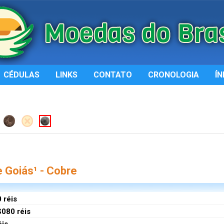
CÉDULAS
LINKS
CONTATO
CRONOLOGIA
ÍN
 Goiás¹ - Cobre
 réis
$080 réis