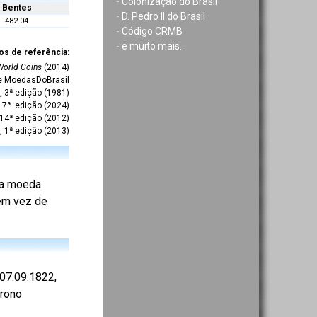
-
Colonização do Brasil
Bentes
-
D. Pedro II do Brasil
482.04
-
Código CRMB
-
e muito mais...
os de referência:
World Coins
(2014)
te MoedasDoBrasil
r, 3ª edição (1981)
7ª. edição (2024)
 14ª edição (2012)
, 1ª edição (2013)
 da moeda
 em vez de
07.09.1822,
trono