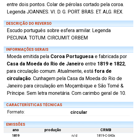
entre dois pontos. Colar de pérolas cortado pela coroa.
Legenda JOANNES. VI. D. G. PORT. BRAS. ET. ALG. REX.
DESCRIÇÃO DO REVERSO
Escudo português sobre esfera armilar. Legenda
PECUNIA. TOTUM. CIRCUMIT. ORBEM
INFORMAÇÕES GERAIS
Moeda emitida pela
Coroa Portuguesa
e fabricada por
Casa da Moeda do Rio de Janeiro
entre
1819 e 1822
,
para circulação comum. Atualmente, está
fora de
circulação
. Cunhagem pela Casa da Moeda do Rio de
Janeiro para circulação em Moçambique e São Tomé &
Príncipe. Sem letra monetária. Com carimbo geral de 10.
CARACTERÍSTICAS TÉCNICAS
Formato:
circular
EMISSÕES
ano
produção
CRMB
1819
n/d
1819-C-040x