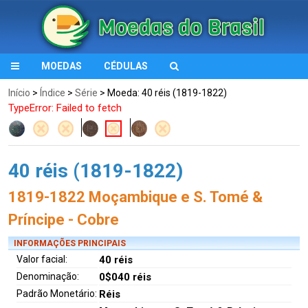
MOEDAS
CÉDULAS
Início
>
Índice
>
Série
> Moeda: 40 réis (1819-1822)
TypeError: Failed to fetch
40 réis (1819-1822)
1819-1822 Moçambique e S. Tomé &
Príncipe - Cobre
INFORMAÇÕES PRINCIPAIS
Valor facial:
40 réis
Denominação:
0$040 réis
Padrão Monetário:
Réis