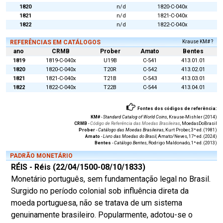
1820
n/d
1820-C-040x
1821
n/d
1821-C-040x
1822
n/d
1822-C-040x
REFERÊNCIAS EM CATÁLOGOS
Krause KM# ?
ano
CRMB
Prober
Amato
Bentes
1819
1819-C-040x
U19B
C-541
413.01.01
1820
1820-C-040x
T20R
C-542
413.02.01
1821
1821-C-040x
T21B
C-543
413.03.01
1822
1822-C-040x
T22B
C-544
413.04.01
Fontes dos códigos de referência:
KM#
-
Standard Catalog of World Coins
, Krause-Mishler (2014)
CRMB
-
Código de Referência das Moedas Brasileiras
, MoedasDoBrasil
Prober
-
Catálogo das Moedas Brasileiras
, Kurt Prober, 3ª ed. (1981)
Amato
-
Livro das Moedas do Brasil
, Amato/Neves, 17ª ed. (2024)
Bentes
-
Catálogo Bentes
, Rodrigo Maldonado, 1ª ed. (2013)
PADRÃO MONETÁRIO
RÉIS - Réis (22/04/1500-08/10/1833)
Monetário português, sem fundamentação legal no Brasil.
Surgido no período colonial sob influência direta da
moeda portuguesa, não se tratava de um sistema
genuinamente brasileiro. Popularmente, adotou-se o