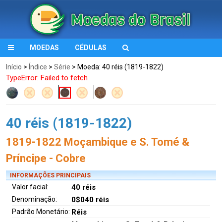
MOEDAS
CÉDULAS
Início
>
Índice
>
Série
> Moeda: 40 réis (1819-1822)
TypeError: Failed to fetch
40 réis (1819-1822)
1819-1822 Moçambique e S. Tomé &
Príncipe - Cobre
INFORMAÇÕES PRINCIPAIS
Valor facial:
40 réis
Denominação:
0$040 réis
Padrão Monetário:
Réis