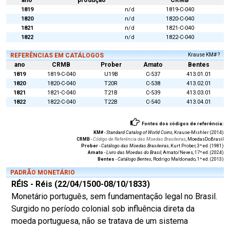
ano
produção
CRMB
1819
n/d
1819-C-040
1820
n/d
1820-C-040
1821
n/d
1821-C-040
1822
n/d
1822-C-040
REFERÊNCIAS EM CATÁLOGOS
Krause KM# ?
ano
CRMB
Prober
Amato
Bentes
1819
1819-C-040
U19B
C-537
413.01.01
1820
1820-C-040
T20R
C-538
413.02.01
1821
1821-C-040
T21B
C-539
413.03.01
1822
1822-C-040
T22B
C-540
413.04.01
Fontes dos códigos de referência:
KM#
-
Standard Catalog of World Coins
, Krause-Mishler (2014)
CRMB
-
Código de Referência das Moedas Brasileiras
, MoedasDoBrasil
Prober
-
Catálogo das Moedas Brasileiras
, Kurt Prober, 3ª ed. (1981)
Amato
-
Livro das Moedas do Brasil
, Amato/Neves, 17ª ed. (2024)
Bentes
-
Catálogo Bentes
, Rodrigo Maldonado, 1ª ed. (2013)
PADRÃO MONETÁRIO
RÉIS - Réis (22/04/1500-08/10/1833)
Monetário português, sem fundamentação legal no Brasil.
Surgido no período colonial sob influência direta da
moeda portuguesa, não se tratava de um sistema