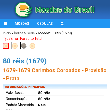
MOEDAS
CÉDULAS
Início
>
Índice
>
Série
> Moeda: 80 réis (1679)
TypeError: Failed to fetch
80 réis (1679)
1679-1679 Carimbos Coroados - Provisão
- Prata
INFORMAÇÕES PRINCIPAIS
Valor facial:
80 réis
Denominação:
80 réis
Padrão Monetário:
Réis