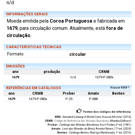
n/d
INFORMAÇÕES GERAIS
Moeda emitida pela
Coroa Portuguesa
e fabricada em
1679
, para circulação comum. Atualmente, está
fora de
circulação
.
CARACTERÍSTICAS TÉCNICAS
Formato:
circular
EMISSÕES
ano
produção
CRMB
1679
n/d
1679-P-080x
REFERÊNCIAS EM CATÁLOGOS
Krause KM# ?
ano
CRMB
Prober
Amato
Bentes
1679
1679-P-080x
P-29
P-088
Fontes dos códigos de referência:
KM#
-
Standard Catalog of World Coins
, Krause-Mishler (2014)
CRMB
-
Código de Referência das Moedas Brasileiras
, MoedasDoBrasil
Prober
-
Catálogo das Moedas Brasileiras
, Kurt Prober, 3ª ed. (1981)
Amato
-
Livro das Moedas do Brasil
, Amato/Neves, 17ª ed. (2024)
Bentes
-
Catálogo Bentes
, Rodrigo Maldonado, 1ª ed. (2013)