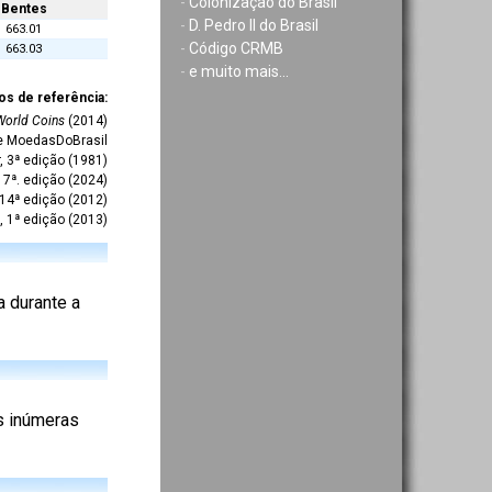
-
Colonização do Brasil
Bentes
-
D. Pedro II do Brasil
663.01
-
Código CRMB
663.03
-
e muito mais...
os de referência:
World Coins
(2014)
te MoedasDoBrasil
r, 3ª edição (1981)
7ª. edição (2024)
 14ª edição (2012)
, 1ª edição (2013)
a durante a
as inúmeras