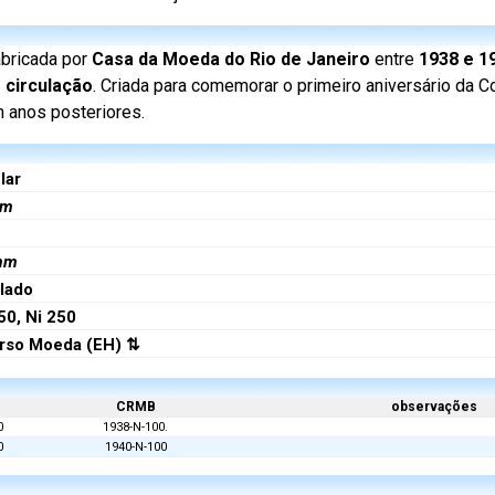
abricada por
Casa da Moeda do Rio de Janeiro
entre
1938 e 1
 circulação
. Criada para comemorar o primeiro aniversário da C
 anos posteriores.
lar
m
mm
lado
50, Ni 250
rso Moeda (EH) ⇅
CRMB
observações
0
1938-N-100.
0
1940-N-100