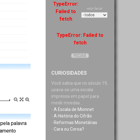
TypeError:
valor facial
Failed to
fetch
TypeError: Failed to
fetch
CURIOSIDADES
Você sabia que no século 19,
usava-se uma escala
impressa em papel para
medir moedas...
-
A Escala de Mionnet
-
A História do Cifrão
-
Reformas Monetárias
 pela palavra
-
Cara ou Coroa?
rnamento