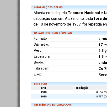
INFORMAÇÕES GERAIS
Moeda emitida pelo
Tesouro Nacional
e f
circulação comum. Atualmente, está
fora de
de 10 de novembro de 1937, foi repetida em
CARACTERÍSTICAS TÉCNICAS
Formato:
circu
Diâmetro:
17
m
Peso:
2,5
g
Espessura:
1,5
Bordo:
ondu
Titulagem:
Cu 7
Eixo:
Reve
EMISSÕES
ano
produção
1938
8.106.00
1940
8.797.00
REFERÊNCIAS EM CATÁLOGOS