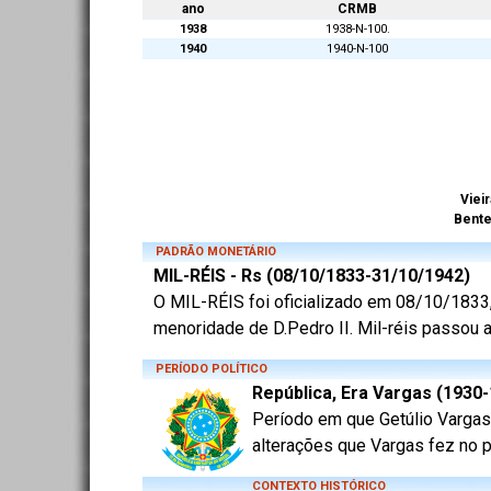
ano
CRMB
1938
1938-N-100.
1940
1940-N-100
Vieir
Bent
PADRÃO MONETÁRIO
MIL-RÉIS - Rs (08/10/1833-31/10/1942)
O MIL-RÉIS foi oficializado em 08/10/1833, 
menoridade de D.Pedro II. Mil-réis passou a
PERÍODO POLÍTICO
República, Era Vargas (1930
Período em que Getúlio Vargas 
alterações que Vargas fez no p
CONTEXTO HISTÓRICO