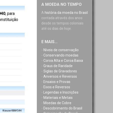
A MOEDA NO TEMPO
A
história da moeda no Brasil
940
, para
contada através dos anos
onstituição
desde os tempos coloniais
até os dias de hoje.
E MAIS...
-
Níveis de conservação
-
Conservando moedas
-
Coroa Alta e Coroa Baixa
-
Graus de Raridade
-
Siglas de Gravadores
-
Anversos e Reversos
-
Ensaios e Provas
-
Eixos e Reversos
-
Legendas e Inscrições
-
Materiais e Metais
-
Moedas de Cobre
-
Descobrimento do Brasil
Krause KM# 544