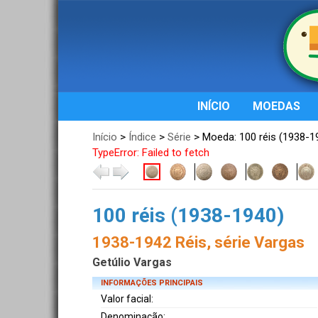
INÍCIO
MOEDAS
Início
>
Índice
>
Série
> Moeda: 100 réis (1938-1
TypeError: Failed to fetch
100 réis (1938-1940)
1938-1942 Réis, série Vargas
Getúlio Vargas
INFORMAÇÕES PRINCIPAIS
Valor facial:
Denominação: