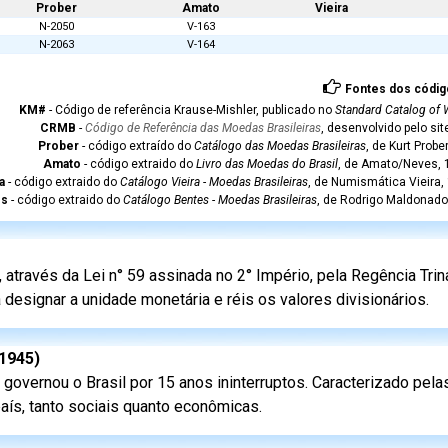
Prober
Amato
Vieira
N-2050
V-163
N-2063
V-164
Fontes dos códig
KM#
- Código de referência Krause-Mishler, publicado no
Standard Catalog of 
CRMB
-
Código de Referência das Moedas Brasileiras
, desenvolvido pelo si
Prober
- código extraído do
Catálogo das Moedas Brasileiras
, de Kurt Probe
Amato
- código extraido do
Livro das Moedas do Brasil
, de Amato/Neves, 1
a
- código extraido do
Catálogo Vieira - Moedas Brasileiras
, de Numismática Vieira,
es
- código extraido do
Catálogo Bentes - Moedas Brasileiras
, de Rodrigo Maldonado
através da Lei n° 59 assinada no 2° Império, pela Regência Trin
 designar a unidade monetária e réis os valores divisionários.
-1945)
governou o Brasil por 15 anos ininterruptos. Caracterizado pel
aís, tanto sociais quanto econômicas.