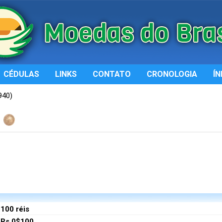
CÉDULAS
LINKS
CONTATO
CRONOLOGIA
ÍN
940)
100 réis
Rs 0$100