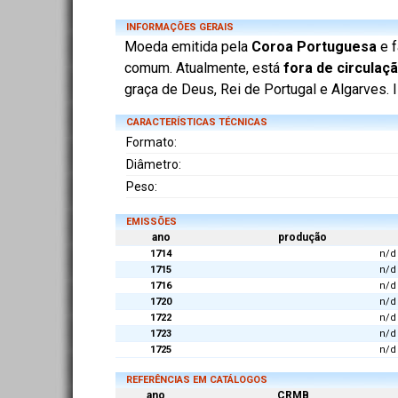
INFORMAÇÕES GERAIS
Moeda emitida pela
Coroa Portuguesa
e f
comum. Atualmente, está
fora de circulaç
graça de Deus, Rei de Portugal e Algarves
CARACTERÍSTICAS TÉCNICAS
Formato:
Diâmetro:
Peso:
EMISSÕES
ano
produção
1714
n/d
1715
n/d
1716
n/d
1720
n/d
1722
n/d
1723
n/d
1725
n/d
REFERÊNCIAS EM CATÁLOGOS
ano
CRMB