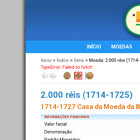
INÍCIO
MOEDAS
Início
>
Índice
>
Série
> Moeda: 2.000 réis (1714
TypeError: Failed to fetch
2.000 réis (1714-1725)
1714-1727 Casa da Moeda da Ba
INFORMAÇÕES PRINCIPAIS
Valor facial:
Denominação:
Padrão Monetário: