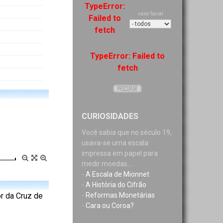
TypeError:
valor facial
Failed to
fetch
TypeError: Failed to
fetch
CURIOSIDADES
Você sabia que no século 19,
usava-se uma escala
impressa em papel para
medir moedas...
-
A Escala de Mionnet
-
A História do Cifrão
-
Reformas Monetárias
r da Cruz de
-
Cara ou Coroa?