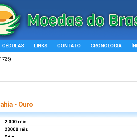
CÉDULAS
LINKS
CONTATO
CRONOLOGIA
ÍN
-1725)
hia - Ouro
2.000 réis
2$000 réis