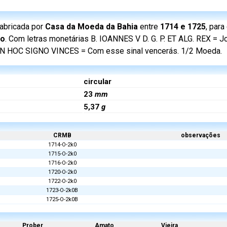
abricada por
Casa da Moeda da Bahia
entre
1714 e 1725
, para
ão
. Com letras monetárias B. IOANNES V D. G. P. ET ALG. REX = Jo
. IN HOC SIGNO VINCES = Com esse sinal vencerás. 1/2 Moeda.
circular
23
mm
5,37
g
CRMB
observações
1714-O-2k0
1715-O-2k0
1716-O-2k0
1720-O-2k0
1722-O-2k0
1723-O-2k0B
1725-O-2k0B
Prober
Amato
Vieira