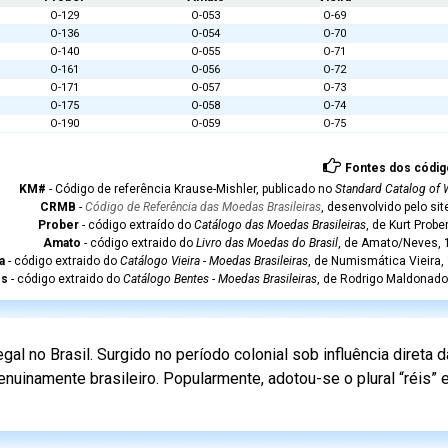
O-129
O-053
O-69
O-136
O-054
O-70
O-140
O-055
O-71
O-161
O-056
O-72
O-171
O-057
O-73
O-175
O-058
O-74
O-190
O-059
O-75
Fontes dos códig
KM#
- Código de referência Krause-Mishler, publicado no
Standard Catalog of 
CRMB
-
Código de Referência das Moedas Brasileiras
, desenvolvido pelo si
Prober
- código extraído do
Catálogo das Moedas Brasileiras
, de Kurt Probe
Amato
- código extraido do
Livro das Moedas do Brasil
, de Amato/Neves, 1
a
- código extraido do
Catálogo Vieira - Moedas Brasileiras
, de Numismática Vieira,
es
- código extraido do
Catálogo Bentes - Moedas Brasileiras
, de Rodrigo Maldonado
l no Brasil. Surgido no período colonial sob influência direta
nuinamente brasileiro. Popularmente, adotou-se o plural “réis”