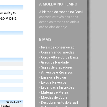
A MOEDA NO TEMPO
A
história da moeda no Brasil
 circulação
contada através dos anos
ão V, pela
desde os tempos coloniais
até os dias de hoje.
E MAIS...
-
Níveis de conservação
-
Conservando moedas
-
Coroa Alta e Coroa Baixa
-
Graus de Raridade
-
Siglas de Gravadores
-
Anversos e Reversos
-
Ensaios e Provas
-
Eixos e Reversos
-
Legendas e Inscrições
-
Materiais e Metais
-
Moedas de Cobre
-
Descobrimento do Brasil
Krause KM# ?
Bentes