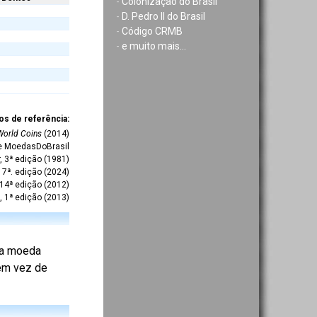
-
Colonização do Brasil
-
D. Pedro II do Brasil
-
Código CRMB
-
e muito mais...
os de referência:
World Coins
(2014)
te MoedasDoBrasil
r, 3ª edição (1981)
7ª. edição (2024)
 14ª edição (2012)
, 1ª edição (2013)
 da moeda
 em vez de