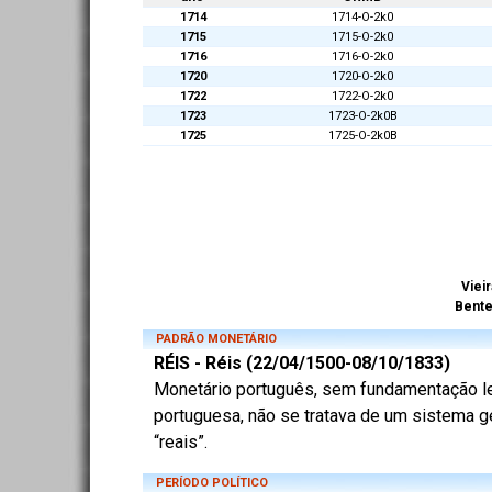
1714
1714-O-2k0
1715
1715-O-2k0
1716
1716-O-2k0
1720
1720-O-2k0
1722
1722-O-2k0
1723
1723-O-2k0B
1725
1725-O-2k0B
Vieir
Bent
PADRÃO MONETÁRIO
RÉIS - Réis (22/04/1500-08/10/1833)
Monetário português, sem fundamentação lega
portuguesa, não se tratava de um sistema ge
“reais”.
PERÍODO POLÍTICO