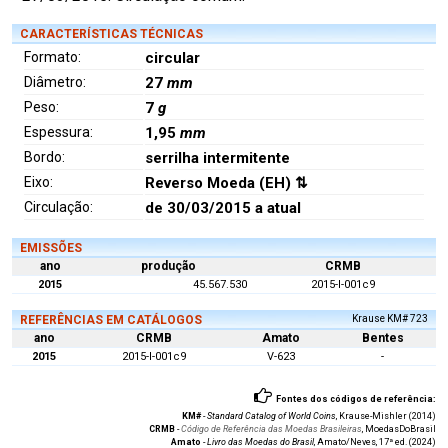
CARACTERÍSTICAS TÉCNICAS
Formato:
circular
Diâmetro:
27
mm
Peso:
7
g
Espessura:
1,95
mm
Bordo:
serrilha intermitente
Eixo:
Reverso Moeda (EH) ⇅
Circulação:
de 30/03/2015 a atual
EMISSÕES
ano
produção
CRMB
2015
45.567.530
2015-I-001c9
REFERÊNCIAS EM CATÁLOGOS
Krause KM# 723
ano
CRMB
Amato
Bentes
2015
2015-I-001c9
V-623
-
Fontes dos códigos de referência:
KM#
-
Standard Catalog of World Coins
, Krause-Mishler (2014)
CRMB
-
Código de Referência das Moedas Brasileiras
, MoedasDoBrasil
Amato
-
Livro das Moedas do Brasil
, Amato/Neves, 17ª ed. (2024)