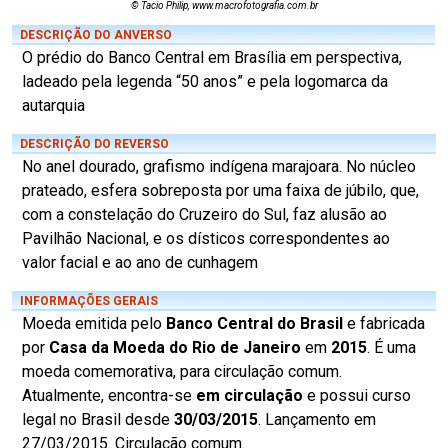
© Tacio Philip, www.macrofotografia.com.br
DESCRIÇÃO DO ANVERSO
O prédio do Banco Central em Brasília em perspectiva,
ladeado pela legenda “50 anos” e pela logomarca da
autarquia
DESCRIÇÃO DO REVERSO
No anel dourado, grafismo indígena marajoara. No núcleo
prateado, esfera sobreposta por uma faixa de júbilo, que,
com a constelação do Cruzeiro do Sul, faz alusão ao
Pavilhão Nacional, e os dísticos correspondentes ao
valor facial e ao ano de cunhagem
INFORMAÇÕES GERAIS
Moeda emitida pelo
Banco Central do Brasil
e fabricada
por
Casa da Moeda do Rio de Janeiro
em
2015
. É uma
moeda comemorativa, para circulação comum.
Atualmente, encontra-se
em circulação
e possui curso
legal no Brasil desde
30/03/2015
. Lançamento em
27/03/2015. Circulação comum.