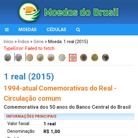
MOEDAS
CÉDULAS
Início
>
Índice
>
Série
> Moeda: 1 real (2015)
TypeError: Failed to fetch
1 real (2015)
1994-atual Comemorativas do Real -
Circulação comum
Comemorativa dos 50 anos do Banco Central do Brasil
INFORMAÇÕES PRINCIPAIS
Valor facial:
1 real
Denominação:
R$ 1,00