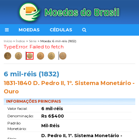
MOEDAS
CÉDULAS
Início
>
Índice
>
Série
> Moeda: 6 mil-réis (1832)
TypeError: Failed to fetch
6 mil-réis (1832)
1831-1840 D. Pedro II, 1º. Sistema Monetário -
Ouro
INFORMAÇÕES PRINCIPAIS
6 mil-réis
Valor facial:
Rs 6$400
Denominação:
Padrão
Mil-Réis
Monetário:
D. Pedro II, 1º. Sistema Monetário -
Série: