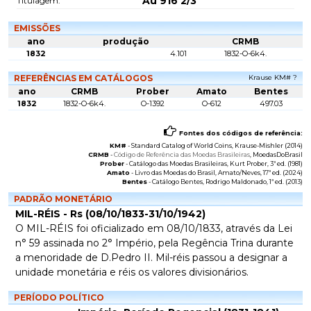
Au 916 2/3
Titulagem:
EMISSÕES
ano
produção
CRMB
1832
4.101
1832-O-6k4.
REFERÊNCIAS EM CATÁLOGOS
Krause KM# ?
ano
CRMB
Prober
Amato
Bentes
1832
1832-O-6k4.
O-1392
O-612
497.03
Fontes dos códigos de referência:
KM#
-
Standard Catalog of World Coins
, Krause-Mishler (2014)
CRMB
-
Código de Referência das Moedas Brasileiras
, MoedasDoBrasil
Prober
-
Catálogo das Moedas Brasileiras
, Kurt Prober, 3ª ed. (1981)
Amato
-
Livro das Moedas do Brasil
, Amato/Neves, 17ª ed. (2024)
Bentes
-
Catálogo Bentes
, Rodrigo Maldonado, 1ª ed. (2013)
PADRÃO MONETÁRIO
MIL-RÉIS - Rs (08/10/1833-31/10/1942)
O MIL-RÉIS foi oficializado em 08/10/1833, através da Lei
n° 59 assinada no 2° Império, pela Regência Trina durante
a menoridade de D.Pedro II. Mil-réis passou a designar a
unidade monetária e réis os valores divisionários.
PERÍODO POLÍTICO