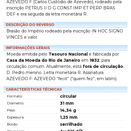
AZEVEDO F (Carlos Custódio de Azevedo), rodeado pela
inscrição PETRUS II D G CONST IMP ET PERP BRAS
DEF e era seguida da letra monetária R.
DESCRIÇÃO DO REVERSO
Brasão do Império rodeado pela inscrição IN HOC SIGNO
VINCES e valor.
INFORMAÇÕES GERAIS
Moeda emitida pelo
Tesouro Nacional
e fabricada por
Casa da Moeda do Rio de Janeiro
em
1832
, para
circulação comum. Atualmente, está
fora de circulação
.
D. Pedro menino. Letra monetária R. Assinatura
AZEVEDO F: AZEVEDO “fecit” (“quem fez”, em latim).
CARACTERÍSTICAS TÉCNICAS
circular
Formato:
31
mm
Diâmetro:
14,34
g
Peso:
1,25
mm
Espessura:
serrilhado
Bordo: