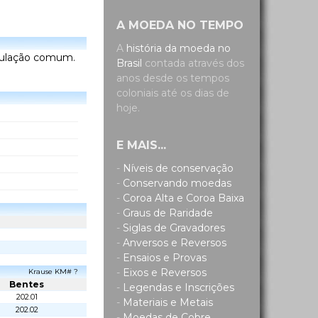
A MOEDA NO TEMPO
A
história da moeda no
rculação comum.
Brasil
contada através dos
anos desde os tempos
coloniais até os dias de
hoje.
E MAIS...
-
Níveis de conservação
-
Conservando moedas
-
Coroa Alta e Coroa Baixa
-
Graus de Raridade
-
Siglas de Gravadores
-
Anversos e Reversos
-
Ensaios e Provas
-
Eixos e Reversos
Krause KM# ?
Bentes
-
Legendas e Inscrições
202.01
-
Materiais e Metais
202.02
-
Moedas de Cobre