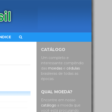
ÍNDICE
CATÁLOGO
Um completo e
interessante compêndio
das
moedas
e
cédulas
brasileiras de todas as
épocas.
QUAL MOEDA?
Encontre em nosso
catálogo
a moeda que
você está procurando: