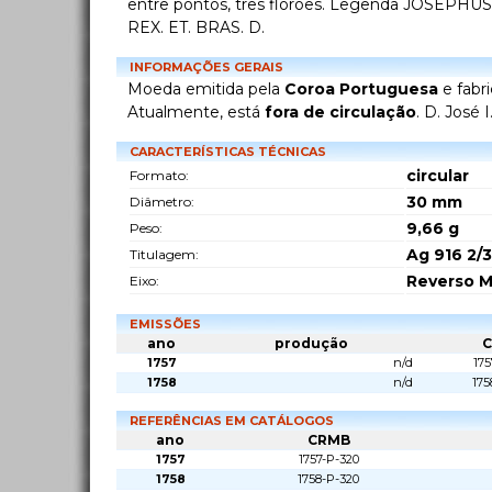
entre pontos, três florões. Legenda JOSEPHUS. 
REX. ET. BRAS. D.
INFORMAÇÕES GERAIS
Moeda emitida pela
Coroa Portuguesa
e fabr
Atualmente, está
fora de circulação
. D. José
CARACTERÍSTICAS TÉCNICAS
circular
Formato:
30
mm
Diâmetro:
9,66
g
Peso:
Ag 916 2/3
Titulagem:
Reverso M
Eixo:
EMISSÕES
ano
produção
1757
n/d
175
1758
n/d
175
REFERÊNCIAS EM CATÁLOGOS
ano
CRMB
1757
1757-P-320
1758
1758-P-320