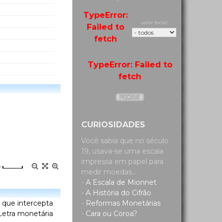
TypeError:
valor facial
Failed to
fetch
TypeError: Failed to
fetch
CURIOSIDADES
Você sabia que no século
19, usava-se uma escala
impressa em papel para
=
medir moedas...
-
A Escala de Mionnet
-
A História do Cifrão
-
Reformas Monetárias
o que intercepta
-
Cara ou Coroa?
etra monetária