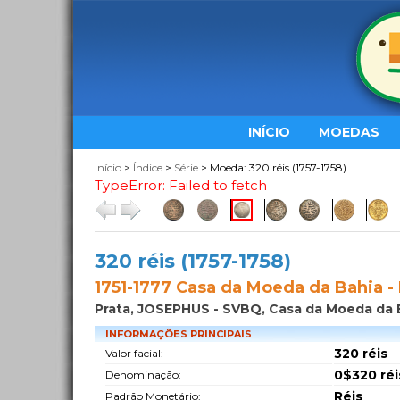
INÍCIO
MOEDAS
Início
>
Índice
>
Série
> Moeda: 320 réis (1757-1758)
TypeError: Failed to fetch
320 réis (1757-1758)
1751-1777 Casa da Moeda da Bahia -
Prata, JOSEPHUS - SVBQ, Casa da Moeda da 
INFORMAÇÕES PRINCIPAIS
320 réis
Valor facial:
0$320 réi
Denominação:
Réis
Padrão Monetário: