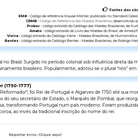
Fontes dos cód
KM#
- Código de referência Krause-Mishler, publicado no
Standard Catalo
CRMB
-
Código de Referência das Moedas Brasileiras
, desenvolvido p
Prober
- código extraído do
Catálogo das Moedas Brasileiras
, de Kurt
Amato
- código extraido do
Livro das Moedas do Brasil
, de Amato/N
Vieira
- código extraido do
Catálogo Vieira - Moedas Brasileiras
, de Numismática V
Bentes
- código extraido do
Catálogo Bentes - Moedas Brasileiras
, de Rodrigo Mal
o Brasil. Surgido no período colonial sob influência direta da
namente brasileiro. Popularmente, adotou-se o plural “réis” em v
or (1750-1777)
 Reformador", foi Rei de Portugal e Algarves de 1750 até sua mo
s do seu secretário de Estado, o Marquês de Pombal, que reorgan
sa, transformando Portugal num país moderno. Foram produzi
oroa, ao invés da tradicional inscrição do nome do rei.
Reportar erros. Clique aqui!