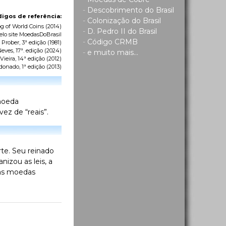
-
Descobrimento do Brasil
igos de referência:
-
Colonização do Brasil
g of World Coins
(2014)
-
D. Pedro II do Brasil
elo site MoedasDoBrasil
-
Código CRMB
 Prober, 3ª edição (1981)
eves, 17ª. edição (2024)
-
e muito mais...
ieira, 14ª edição (2012)
donado, 1ª edição (2013)
 moeda
ez de “reais”.
rte. Seu reinado
izou as leis, a
das moedas