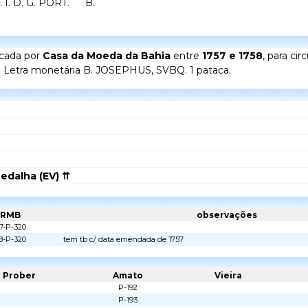
I. D. G. PORT.
B.
icada por
Casa da Moeda da Bahia
entre
1757 e 1758
, para ci
 I. Letra monetária B. JOSEPHUS, SVBQ. 1 pataca.
edalha (EV) ⇈
CRMB
observações
7-P-320
8-P-320
tem tb c/ data emendada de 1757
Prober
Amato
Vieira
P-192
P-193