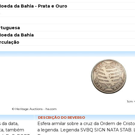
oeda da Bahia - Prata e Ouro
8
rtuguesa
Moeda da Bahia
irculação
1cm 
© Heritage Auctions - ha.com
DESCRIÇÃO DO REVERSO
 da data,
Esfera armilar sobre a cruz da Ordem de Crist
eita, também
a legenda. Legenda SVBQ SIGN NATA STAB. L