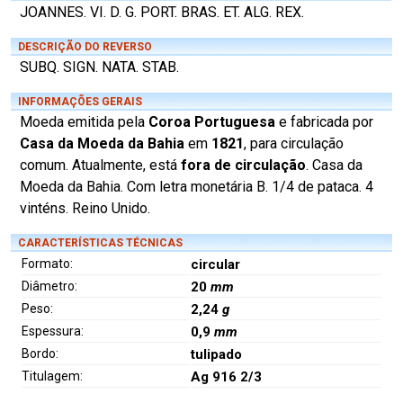
JOANNES. VI. D. G. PORT. BRAS. ET. ALG. REX.
DESCRIÇÃO DO REVERSO
SUBQ. SIGN. NATA. STAB.
INFORMAÇÕES GERAIS
Moeda emitida pela
Coroa Portuguesa
e fabricada por
Casa da Moeda da Bahia
em
1821
, para circulação
comum. Atualmente, está
fora de circulação
. Casa da
Moeda da Bahia. Com letra monetária B. 1/4 de pataca. 4
vinténs. Reino Unido.
CARACTERÍSTICAS TÉCNICAS
Formato:
circular
Diâmetro:
20
mm
Peso:
2,24
g
Espessura:
0,9
mm
Bordo:
tulipado
Titulagem:
Ag 916 2/3