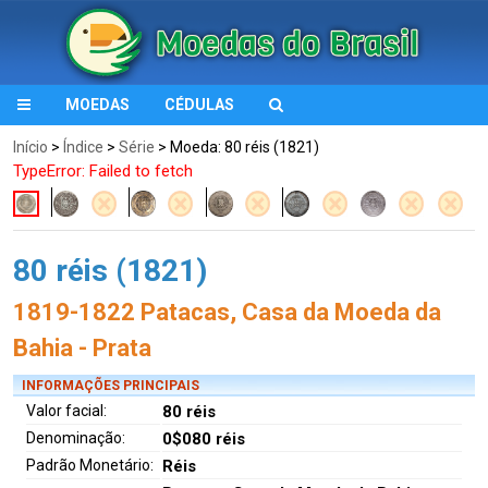
MOEDAS
CÉDULAS
Início
>
Índice
>
Série
> Moeda: 80 réis (1821)
TypeError: Failed to fetch
80 réis (1821)
1819-1822 Patacas, Casa da Moeda da
Bahia - Prata
INFORMAÇÕES PRINCIPAIS
Valor facial:
80 réis
Denominação:
0$080 réis
Padrão Monetário:
Réis