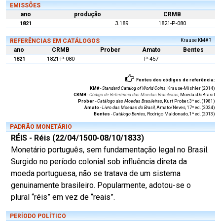
EMISSÕES
ano
produção
CRMB
1821
3.189
1821-P-080
REFERÊNCIAS EM CATÁLOGOS
Krause KM# ?
ano
CRMB
Prober
Amato
Bentes
1821
1821-P-080
P-457
Fontes dos códigos de referência:
KM#
-
Standard Catalog of World Coins
, Krause-Mishler (2014)
CRMB
-
Código de Referência das Moedas Brasileiras
, MoedasDoBrasil
Prober
-
Catálogo das Moedas Brasileiras
, Kurt Prober, 3ª ed. (1981)
Amato
-
Livro das Moedas do Brasil
, Amato/Neves, 17ª ed. (2024)
Bentes
-
Catálogo Bentes
, Rodrigo Maldonado, 1ª ed. (2013)
PADRÃO MONETÁRIO
RÉIS - Réis (22/04/1500-08/10/1833)
Monetário português, sem fundamentação legal no Brasil.
Surgido no período colonial sob influência direta da
moeda portuguesa, não se tratava de um sistema
genuinamente brasileiro. Popularmente, adotou-se o
plural “réis” em vez de “reais”.
PERÍODO POLÍTICO