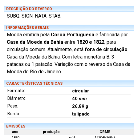
DESCRIÇÃO DO REVERSO
SUBQ. SIGN. NATA. STAB.
INFORMAÇÕES GERAIS
Moeda emitida pela
Coroa Portuguesa
e fabricada por
Casa da Moeda da Bahia
entre
1820 e 1822
, para
circulação comum. Atualmente, está
fora de circulação
.
Casa da Moeda da Bahia. Com letra monetária B. 3
patacas ou 1 patacão. Variação com o reverso da Casa da
Moeda do Rio de Janeiro.
CARACTERÍSTICAS TÉCNICAS
Formato:
circular
Diâmetro:
40
mm
Peso:
26,89
g
Bordo:
tulipado
EMISSÕES
ano
produção
CRMB
1820
n/d
1820-P-960v9