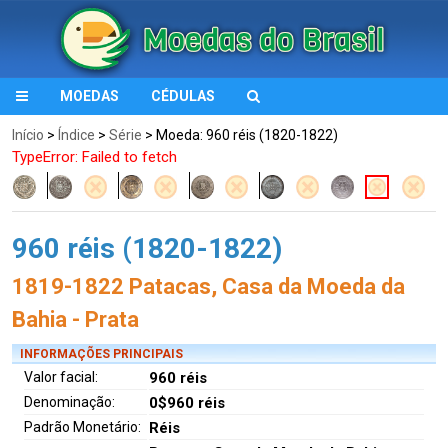
MOEDAS
CÉDULAS
Início
>
Índice
>
Série
> Moeda: 960 réis (1820-1822)
TypeError: Failed to fetch
960 réis (1820-1822)
1819-1822 Patacas, Casa da Moeda da
Bahia - Prata
INFORMAÇÕES PRINCIPAIS
Valor facial:
960 réis
Denominação:
0$960 réis
Padrão Monetário:
Réis