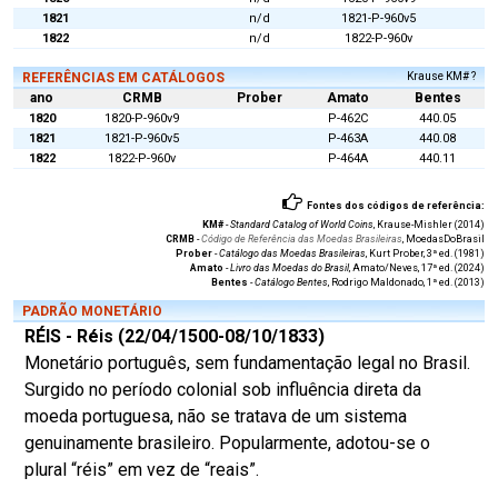
1821
n/d
1821-P-960v5
1822
n/d
1822-P-960v
REFERÊNCIAS EM CATÁLOGOS
Krause KM# ?
ano
CRMB
Prober
Amato
Bentes
1820
1820-P-960v9
P-462C
440.05
1821
1821-P-960v5
P-463A
440.08
1822
1822-P-960v
P-464A
440.11
Fontes dos códigos de referência:
KM#
-
Standard Catalog of World Coins
, Krause-Mishler (2014)
CRMB
-
Código de Referência das Moedas Brasileiras
, MoedasDoBrasil
Prober
-
Catálogo das Moedas Brasileiras
, Kurt Prober, 3ª ed. (1981)
Amato
-
Livro das Moedas do Brasil
, Amato/Neves, 17ª ed. (2024)
Bentes
-
Catálogo Bentes
, Rodrigo Maldonado, 1ª ed. (2013)
PADRÃO MONETÁRIO
RÉIS - Réis (22/04/1500-08/10/1833)
Monetário português, sem fundamentação legal no Brasil.
Surgido no período colonial sob influência direta da
moeda portuguesa, não se tratava de um sistema
genuinamente brasileiro. Popularmente, adotou-se o
plural “réis” em vez de “reais”.