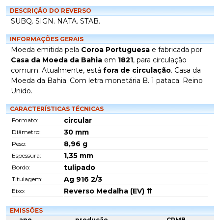
DESCRIÇÃO DO REVERSO
SUBQ. SIGN. NATA. STAB.
INFORMAÇÕES GERAIS
Moeda emitida pela
Coroa Portuguesa
e fabricada por
Casa da Moeda da Bahia
em
1821
, para circulação
comum. Atualmente, está
fora de circulação
. Casa da
Moeda da Bahia. Com letra monetária B. 1 pataca. Reino
Unido.
CARACTERÍSTICAS TÉCNICAS
circular
Formato:
30
mm
Diâmetro:
8,96
g
Peso:
1,35
mm
Espessura:
tulipado
Bordo:
Ag 916 2/3
Titulagem:
Reverso Medalha (EV) ⇈
Eixo:
EMISSÕES
ano
produção
CRMB