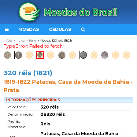
MOEDAS
CÉDULAS
Início
>
Índice
>
Série
> Moeda: 320 réis (1821)
TypeError: Failed to fetch
320 réis (1821)
1819-1822 Patacas, Casa da Moeda da Bahia -
Prata
INFORMAÇÕES PRINCIPAIS
320 réis
Valor facial:
0$320 réis
Denominação:
Padrão
Réis
Monetário:
Patacas, Casa da Moeda da Bahia -
Série: