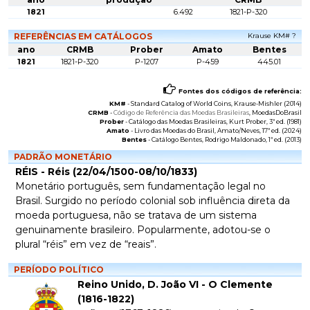
1821
6.492
1821-P-320
REFERÊNCIAS EM CATÁLOGOS
Krause KM# ?
ano
CRMB
Prober
Amato
Bentes
1821
1821-P-320
P-1207
P-459
445.01
Fontes dos códigos de referência:
KM#
-
Standard Catalog of World Coins
, Krause-Mishler (2014)
CRMB
-
Código de Referência das Moedas Brasileiras
, MoedasDoBrasil
Prober
-
Catálogo das Moedas Brasileiras
, Kurt Prober, 3ª ed. (1981)
Amato
-
Livro das Moedas do Brasil
, Amato/Neves, 17ª ed. (2024)
Bentes
-
Catálogo Bentes
, Rodrigo Maldonado, 1ª ed. (2013)
PADRÃO MONETÁRIO
RÉIS - Réis (22/04/1500-08/10/1833)
Monetário português, sem fundamentação legal no
Brasil. Surgido no período colonial sob influência direta da
moeda portuguesa, não se tratava de um sistema
genuinamente brasileiro. Popularmente, adotou-se o
plural “réis” em vez de “reais”.
PERÍODO POLÍTICO
Reino Unido, D. João VI - O Clemente
(1816-1822)