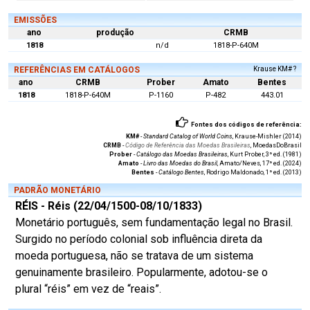
EMISSÕES
ano
produção
CRMB
1818
n/d
1818-P-640M
REFERÊNCIAS EM CATÁLOGOS
Krause KM# ?
ano
CRMB
Prober
Amato
Bentes
1818
1818-P-640M
P-1160
P-482
443.01
Fontes dos códigos de referência:
KM#
-
Standard Catalog of World Coins
, Krause-Mishler (2014)
CRMB
-
Código de Referência das Moedas Brasileiras
, MoedasDoBrasil
Prober
-
Catálogo das Moedas Brasileiras
, Kurt Prober, 3ª ed. (1981)
Amato
-
Livro das Moedas do Brasil
, Amato/Neves, 17ª ed. (2024)
Bentes
-
Catálogo Bentes
, Rodrigo Maldonado, 1ª ed. (2013)
PADRÃO MONETÁRIO
RÉIS - Réis (22/04/1500-08/10/1833)
Monetário português, sem fundamentação legal no Brasil.
Surgido no período colonial sob influência direta da
moeda portuguesa, não se tratava de um sistema
genuinamente brasileiro. Popularmente, adotou-se o
plural “réis” em vez de “reais”.