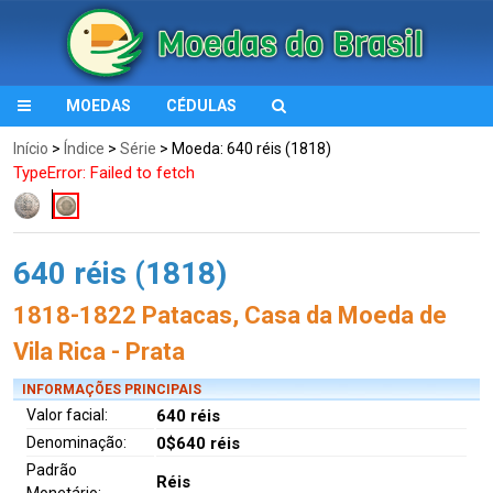
MOEDAS
CÉDULAS
Início
>
Índice
>
Série
> Moeda: 640 réis (1818)
TypeError: Failed to fetch
640 réis (1818)
1818-1822 Patacas, Casa da Moeda de
Vila Rica - Prata
INFORMAÇÕES PRINCIPAIS
Valor facial:
640 réis
Denominação:
0$640 réis
Padrão
Réis