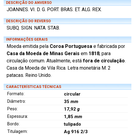
DESCRIÇÃO DO ANVERSO
JOANNES. VI. D. G. PORT. BRAS. ET. ALG. REX.
DESCRIÇÃO DO REVERSO
SUBQ. SIGN. NATA. STAB.
INFORMAÇÕES GERAIS
Moeda emitida pela
Coroa Portuguesa
e fabricada por
Casa da Moeda de Minas Gerais
em
1818
, para
circulação comum. Atualmente, está
fora de circulação
.
Casa da Moeda de Vila Rica. Letra monetária M. 2
patacas. Reino Unido.
CARACTERÍSTICAS TÉCNICAS
Formato:
circular
Diâmetro:
35
mm
Peso:
17,92
g
Espessura:
1,85
mm
Bordo:
tulipado
Titulagem:
Ag 916 2/3