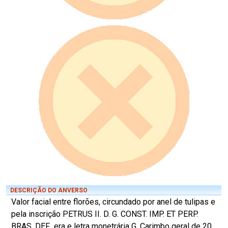
DESCRIÇÃO DO ANVERSO
Valor facial entre florões, circundado por anel de tulipas e
pela inscrição PETRUS II. D. G. CONST. IMP. ET PERP.
BRAS. DEF., era e letra monetrária G. Carimbo geral de 20