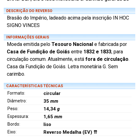
DESCRIÇÃO DO REVERSO
Brasão do Império, ladeado acima pela inscrição IN HOC
SIGNO VINCES
INFORMAÇÕES GERAIS
Moeda emitida pelo
Tesouro Nacional
e fabricada por
Casa de Fundição de Goiás
entre
1832 e 1833
, para
circulação comum. Atualmente, está
fora de circulação
.
Casa da Fundição de Goiás. Letra monetária G. Sem
carimbo.
CARACTERÍSTICAS TÉCNICAS
Formato:
circular
Diâmetro:
35
mm
Peso:
14,34
g
Espessura:
1,65
mm
Bordo:
liso
Eixo:
Reverso Medalha (EV) ⇈