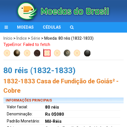
MOEDAS
CÉDULAS
Início
>
Índice
>
Série
> Moeda: 80 réis (1832-1833)
TypeError: Failed to fetch
80 réis (1832-1833)
1832-1833 Casa de Fundição de Goiás² -
Cobre
INFORMAÇÕES PRINCIPAIS
Valor facial:
80 réis
Denominação:
Rs 0$080
Padrão Monetário:
Mil-Réis