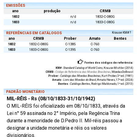
EMISSÕES
ano
produção
CRMB
1832
n/d
1832-C-080G
1833
n/d
1833-C-080G
REFERÊNCIAS EM CATÁLOGOS
Krause KM# ?
ano
CRMB
Prober
Amato
Bentes
1832
1832-C-080G
C-1385
C-760
1833
1833-C-080G
C-1395
C-760
Fontes dos códigos de referência:
KM#
-
Standard Catalog of World Coins
, Krause-Mishler (2014)
CRMB
-
Código de Referência das Moedas Brasileiras
, MoedasDoBrasil
Prober
-
Catálogo das Moedas Brasileiras
, Kurt Prober, 3ª ed. (1981)
Amato
-
Livro das Moedas do Brasil
, Amato/Neves, 17ª ed. (2024)
Bentes
-
Catálogo Bentes
, Rodrigo Maldonado, 1ª ed. (2013)
PADRÃO MONETÁRIO
MIL-RÉIS - Rs (08/10/1833-31/10/1942)
O MIL-RÉIS foi oficializado em 08/10/1833, através da
Lei n° 59 assinada no 2° Império, pela Regência Trina
durante a menoridade de D.Pedro II. Mil-réis passou a
designar a unidade monetária e réis os valores
divisionários.