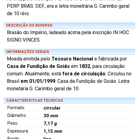
PERP. BRAS. DEF., era e letra monetrária G. Carimbo geral
de 10 réis
DESCRIÇÃO DO REVERSO
Brasão do Império, ladeado acima pela inscrição IN HOC
SIGNO VINCES
INFORMAÇÕES GERAIS
Moeda emitida pelo
Tesouro Nacional
e fabricada por
Casa de Fundição de Goiás
em
1832
, para circulação
comum. Atualmente, está
fora de circulação
. Circulou no
Brasil
em 01/01/1999
. Casa da Fundição de Goiás. Letra
monetária G. Carimbo geral de 10.
CARACTERÍSTICAS TÉCNICAS
Formato:
circular
Diâmetro:
30
mm
Peso:
7,17
g
Espessura:
1,15
mm
Bordo: