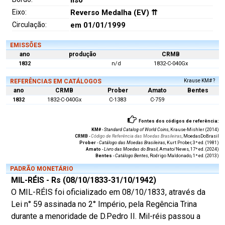
liso
Eixo:
Reverso Medalha (EV) ⇈
Circulação:
em 01/01/1999
EMISSÕES
ano
produção
CRMB
1832
n/d
1832-C-040Gx
REFERÊNCIAS EM CATÁLOGOS
Krause KM# ?
ano
CRMB
Prober
Amato
Bentes
1832
1832-C-040Gx
C-1383
C-759
Fontes dos códigos de referência:
KM#
-
Standard Catalog of World Coins
, Krause-Mishler (2014)
CRMB
-
Código de Referência das Moedas Brasileiras
, MoedasDoBrasil
Prober
-
Catálogo das Moedas Brasileiras
, Kurt Prober, 3ª ed. (1981)
Amato
-
Livro das Moedas do Brasil
, Amato/Neves, 17ª ed. (2024)
Bentes
-
Catálogo Bentes
, Rodrigo Maldonado, 1ª ed. (2013)
PADRÃO MONETÁRIO
MIL-RÉIS - Rs (08/10/1833-31/10/1942)
O MIL-RÉIS foi oficializado em 08/10/1833, através da
Lei n° 59 assinada no 2° Império, pela Regência Trina
durante a menoridade de D.Pedro II. Mil-réis passou a