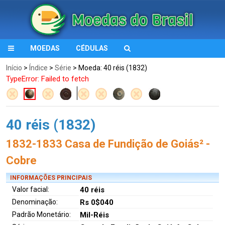
MOEDAS
CÉDULAS
Início
>
Índice
>
Série
> Moeda: 40 réis (1832)
TypeError: Failed to fetch
40 réis (1832)
1832-1833 Casa de Fundição de Goiás² -
Cobre
INFORMAÇÕES PRINCIPAIS
Valor facial:
40 réis
Denominação:
Rs 0$040
Padrão Monetário:
Mil-Réis