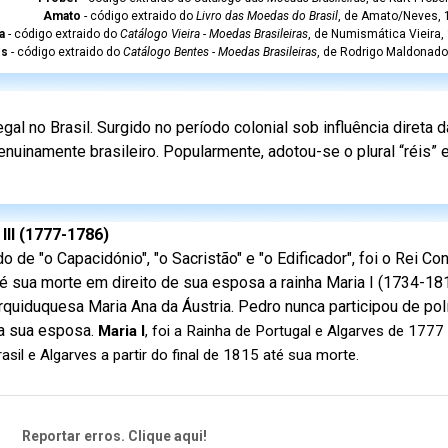
Amato
- código extraido do
Livro das Moedas do Brasil
, de Amato/Neves, 1
a
- código extraido do
Catálogo Vieira - Moedas Brasileiras
, de Numismática Vieira,
es
- código extraido do
Catálogo Bentes - Moedas Brasileiras
, de Rodrigo Maldonado
l no Brasil. Surgido no período colonial sob influência direta
nuinamente brasileiro. Popularmente, adotou-se o plural “réis”
 III (1777-1786)
 de "o Capacidónio", "o Sacristão" e "o Edificador", foi o Rei Co
é sua morte em direito de sua esposa a rainha Maria I (1734-1816
rquiduquesa Maria Ana da Áustria. Pedro nunca participou de polí
a sua esposa.
Maria I
, foi a Rainha de Portugal e Algarves de 1777
il e Algarves a partir do final de 1815 até sua morte.
Reportar erros. Clique aqui!