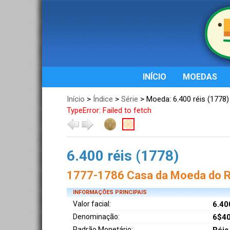
INÍCIO
MOEDAS
Início
>
Índice
>
Série
> Moeda: 6.400 réis (1778)
TypeError: Failed to fetch
6.400 réis (1778)
1777-1786 Casa da Moeda do Ri
INFORMAÇÕES PRINCIPAIS
Valor facial:
6.40
Denominação:
6$40
Padrão Monetário: