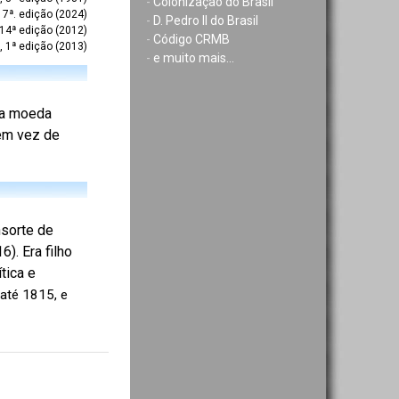
-
Colonização do Brasil
7ª. edição (2024)
-
D. Pedro II do Brasil
 14ª edição (2012)
-
Código CRMB
, 1ª edição (2013)
-
e muito mais...
 da moeda
 em vez de
nsorte de
). Era filho
tica e
 até 1815, e