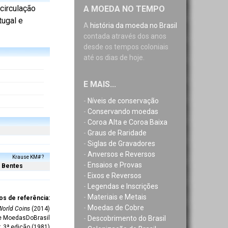
 circulação
A MOEDA NO TEMPO
tugal e
A
história da moeda no Brasil
contada através dos anos
desde os tempos coloniais
até os dias de hoje.
E MAIS...
-
Níveis de conservação
-
Conservando moedas
-
Coroa Alta e Coroa Baixa
-
Graus de Raridade
-
Siglas de Gravadores
-
Anversos e Reversos
Krause KM# ?
-
Ensaios e Provas
Bentes
-
Eixos e Reversos
-
Legendas e Inscrições
-
Materiais e Metais
os de referência:
-
Moedas de Cobre
World Coins
(2014)
-
Descobrimento do Brasil
te MoedasDoBrasil
r, 3ª edição (1981)