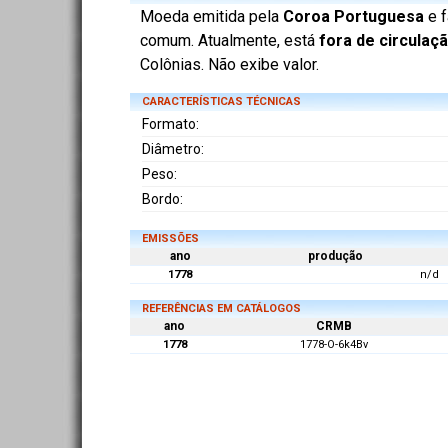
Moeda emitida pela
Coroa Portuguesa
e f
comum. Atualmente, está
fora de circulaç
Colônias. Não exibe valor.
CARACTERÍSTICAS TÉCNICAS
Formato:
Diâmetro:
Peso:
Bordo:
EMISSÕES
ano
produção
1778
n/d
REFERÊNCIAS EM CATÁLOGOS
ano
CRMB
1778
1778-O-6k4Bv