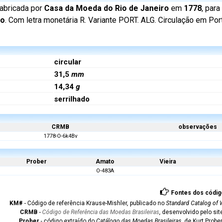
abricada por
Casa da Moeda do Rio de Janeiro
em
1778
, para
ão
. Com letra monetária R. Variante PORT. ALG. Circulação em Por
circular
31,5
mm
14,34
g
serrilhado
CRMB
observações
1778-O-6k4Bv
Prober
Amato
Vieira
O-483A
Fontes dos códig
KM#
- Código de referência Krause-Mishler, publicado no
Standard Catalog of 
CRMB
-
Código de Referência das Moedas Brasileiras
, desenvolvido pelo si
Prober
- código extraído do
Catálogo das Moedas Brasileiras
, de Kurt Probe