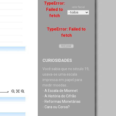
TypeError:
valor facial
Failed to
fetch
TypeError: Failed to
fetch
CURIOSIDADES
Você sabia que no século 19,
usava-se uma escala
impressa em papel para
medir moedas...
-
A Escala de Mionnet
-
A História do Cifrão
-
Reformas Monetárias
-
Cara ou Coroa?