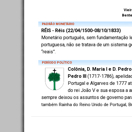
Vieir
Bent
PADRÃO MONETÁRIO
RÉIS - Réis (22/04/1500-08/10/1833)
Monetário português, sem fundamentação lega
portuguesa, não se tratava de um sistema ge
“reais”.
PERÍODO POLÍTICO
Colônia, D. Maria I e D. Pedro
Pedro III
(1717-1786), apelidado
Portugal e Algarves de 1777 at
do rei João V e sua esposa a a
sempre deixou os assuntos de governo par
também Rainha do Reino Unido de Portugal, Bras