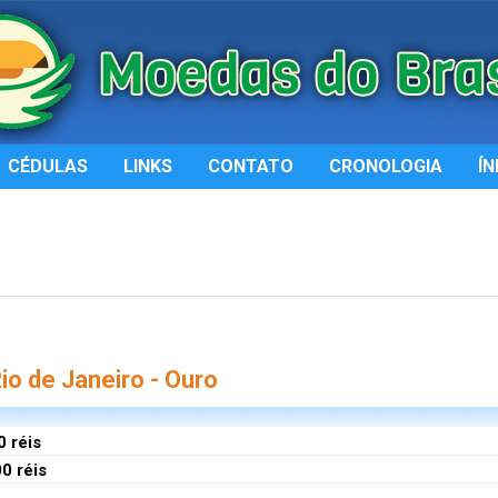
CÉDULAS
LINKS
CONTATO
CRONOLOGIA
ÍN
o de Janeiro - Ouro
0 réis
0 réis