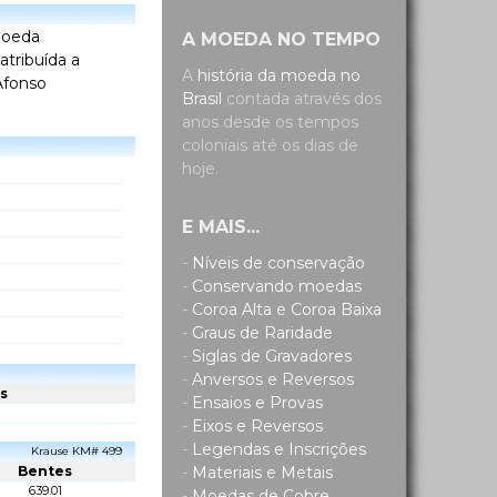
moeda
A MOEDA NO TEMPO
tribuída a
A
história da moeda no
Afonso
Brasil
contada através dos
anos desde os tempos
coloniais até os dias de
hoje.
E MAIS...
-
Níveis de conservação
-
Conservando moedas
-
Coroa Alta e Coroa Baixa
-
Graus de Raridade
-
Siglas de Gravadores
-
Anversos e Reversos
s
-
Ensaios e Provas
-
Eixos e Reversos
-
Legendas e Inscrições
Krause KM# 499
Bentes
-
Materiais e Metais
639.01
-
Moedas de Cobre