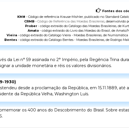
Fontes dos cód
KM#
- Código de referência Krause-Mishler, publicado no
Standard Catalo
CRMB
-
Código de Referência das Moedas Brasileiras
, desenvolvido p
Prober
- código extraído do
Catálogo das Moedas Brasileiras
, de Kurt
Amato
- código extraido do
Livro das Moedas do Brasil
, de Amato/N
Vieira
- código extraido do
Catálogo Vieira - Moedas Brasileiras
, de Numismática V
Bentes
- código extraido do
Catálogo Bentes - Moedas Brasileiras
, de Rodrigo Mal
vés da Lei n° 59 assinada no 2° Império, pela Regência Trina dur
gnar a unidade monetária e réis os valores divisionários.
89-1930)
 estendeu desde a proclamação da República, em 15.11.1889, até
sidente da República Velha, Washington Luís.
omemorar os 400 anos do Descobrimento do Brasil. Sobre esta
S.