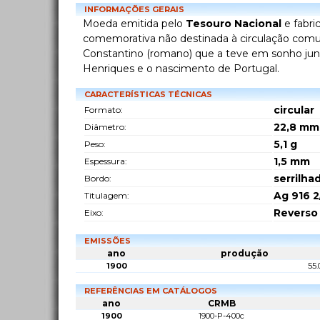
INFORMAÇÕES GERAIS
Moeda emitida pelo
Tesouro Nacional
e fabri
comemorativa não destinada à circulação comu
Constantino (romano) que a teve em sonho junt
Henriques e o nascimento de Portugal.
CARACTERÍSTICAS TÉCNICAS
circular
Formato:
22,8
mm
Diâmetro:
5,1
g
Peso:
1,5
mm
Espessura:
serrilha
Bordo:
Ag 916 2
Titulagem:
Reverso
Eixo:
EMISSÕES
ano
produção
1900
55.
REFERÊNCIAS EM CATÁLOGOS
ano
CRMB
1900
1900-P-400c