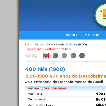
INÍCIO
MOEDAS
Início
>
Índice
>
Série
> Moeda: 400 réis (1900)
TypeError: Failed to fetch
400 réis (1900)
1900-1900 400 anos do Descobrim
4º. Centenário do Descobrimento do Brasil -
INFORMAÇÕES PRINCIPAIS
400 r
Valor facial:
Rs 0
Denominação:
Mil-R
Padrão Monetário: