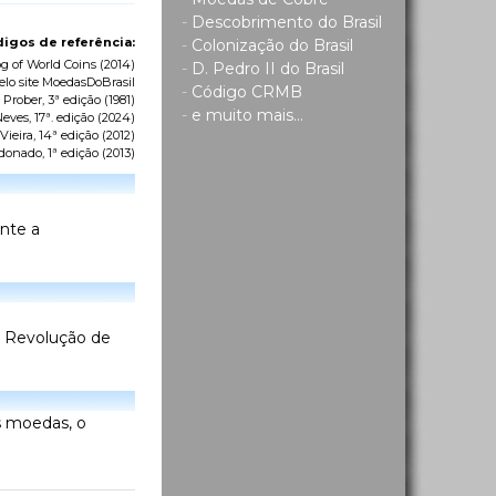
-
Descobrimento do Brasil
igos de referência:
-
Colonização do Brasil
g of World Coins
(2014)
-
D. Pedro II do Brasil
elo site MoedasDoBrasil
-
Código CRMB
 Prober, 3ª edição (1981)
-
e muito mais...
eves, 17ª. edição (2024)
ieira, 14ª edição (2012)
donado, 1ª edição (2013)
ante a
 a Revolução de
s moedas, o