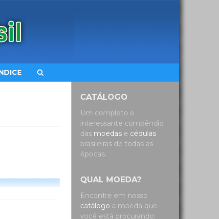
ÍNDICE
CATÁLOGO
Um completo e
interessante compêndio
das
moedas
e
cédulas
brasileiras de todas as
épocas.
QUAL MOEDA?
Encontre em nosso
catálogo
a moeda que
você está procurando: