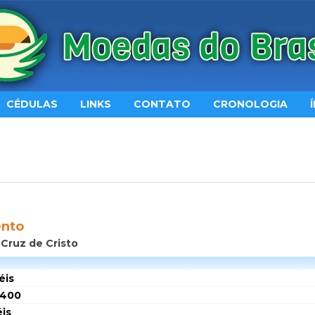
CÉDULAS
LINKS
CONTATO
CRONOLOGIA
ento
 Cruz de Cristo
éis
$400
éis