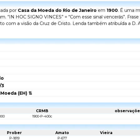
cada por
Casa da Moeda do Rio de Janeiro
em
1900
. É uma 
m. “IN HOC SIGNO VINCES” = “Com esse sinal vencerás”. Frase a
o com a visão da Cruz de Cristo. Lenda também atribuída a D. 
do
/3
 Moeda (EH) ⇅
CRMB
observaçõe
000
1900-P-400c
Prober
Amato
Vieira
P-1819
P-677