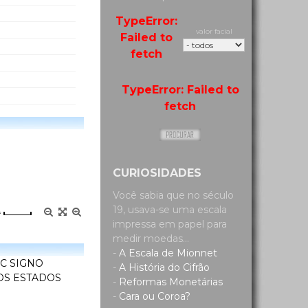
TypeError:
valor facial
Failed to
fetch
TypeError: Failed to
fetch
CURIOSIDADES
Você sabia que no século
19, usava-se uma escala
=
impressa em papel para
medir moedas...
-
A Escala de Mionnet
OC SIGNO
-
A História do Cifrão
 DOS ESTADOS
-
Reformas Monetárias
-
Cara ou Coroa?