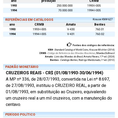
ano
produção
CRMB
1993
250.000.000
1993-I-005
1994
70.000.000
1994-I-005
REFERÊNCIAS EM CATÁLOGOS
Krause KM# 627
ano
CRMB
Amato
Bentes
1993
1993-I-005
V-430
760.01
1994
1994-I-005
V-431
760.02
Fontes dos códigos de referência:
KM#
-
Standard Catalog of World Coins
, Krause-Mishler (2014)
CRMB
-
Código de Referência das Moedas Brasileiras
, MoedasDoBrasil
Amato
-
Livro das Moedas do Brasil
, Amato/Neves, 17ª ed. (2024)
Bentes
-
Catálogo Bentes
, Rodrigo Maldonado, 1ª ed. (2013)
PADRÃO MONETÁRIO
CRUZEIROS REAIS - CR$ (01/08/1993-30/06/1994)
A MP nº 336, de 28/07/1993, convertida na Lei nº 8.697,
de 27/08/1993, instituiu o CRUZEIRO REAL, a partir de
01/08/1993, em substituição ao Cruzeiro, equivalendo
um cruzeiro real a um mil cruzeiros, com a manutenção do
centavo.
PERÍODO POLÍTICO