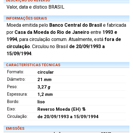
DESCRIÇÃO DO REVERSO
Valor, data e dístico BRASIL
INFORMAÇÕES GERAIS
Moeda emitida pelo
Banco Central do Brasil
e fabricada
por
Casa da Moeda do Rio de Janeiro
entre
1993 e
1994
, para circulação comum. Atualmente, está
fora de
circulação
. Circulou no Brasil
de 20/09/1993 a
15/09/1994
.
CARACTERÍSTICAS TÉCNICAS
Formato:
circular
Diâmetro:
21
mm
Peso:
3,27
g
Espessura:
1,2
mm
Bordo:
liso
Eixo:
Reverso Moeda (EH) ⇅
Circulação:
de 20/09/1993 a 15/09/1994
EMISSÕES