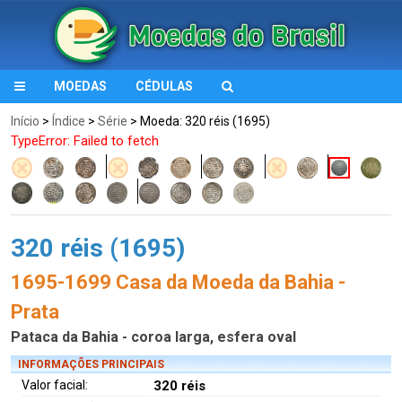
MOEDAS
CÉDULAS
Início
>
Índice
>
Série
> Moeda: 320 réis (1695)
TypeError: Failed to fetch
320 réis (1695)
1695-1699 Casa da Moeda da Bahia -
Prata
Pataca da Bahia - coroa larga, esfera oval
INFORMAÇÕES PRINCIPAIS
Valor facial:
320 réis