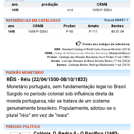
ano
produção
CRMB
1695
n/d
1695-P-320cl
REFERÊNCIAS EM CATÁLOGOS
Krause KM# 81.1
ano
CRMB
Prober
Amato
Bentes
1695
1695-P-320cl
P-50
P-111
83.01.04
Fontes dos códigos de referência:
KM#
-
Standard Catalog of World Coins
, Krause-Mishler (2014)
CRMB
-
Código de Referência das Moedas Brasileiras
, MoedasDoBrasil
Prober
-
Catálogo das Moedas Brasileiras
, Kurt Prober, 3ª ed. (1981)
Amato
-
Livro das Moedas do Brasil
, Amato/Neves, 17ª ed. (2024)
Bentes
-
Catálogo Bentes
, Rodrigo Maldonado, 1ª ed. (2013)
PADRÃO MONETÁRIO
RÉIS - Réis (22/04/1500-08/10/1833)
Monetário português, sem fundamentação legal no Brasil.
Surgido no período colonial sob influência direta da
moeda portuguesa, não se tratava de um sistema
genuinamente brasileiro. Popularmente, adotou-se o
plural “réis” em vez de “reais”.
PERÍODO POLÍTICO
Colônia, D. Pedro II - O Pacífico (1683-