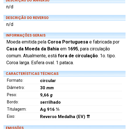
DESCRIÇÃO DO ANVERSO
n/d
DESCRIÇÃO DO REVERSO
n/d
INFORMAÇÕES GERAIS
Moeda emitida pela
Coroa Portuguesa
e fabricada por
Casa da Moeda da Bahia
em
1695
, para circulação
comum. Atualmente, está
fora de circulação
. 1o. tipo.
Coroa larga. Esfera oval. 1 pataca.
CARACTERÍSTICAS TÉCNICAS
Formato:
circular
Diâmetro:
30
mm
Peso:
9,66
g
Bordo:
serrilhado
Titulagem:
Ag 916 ⅔
Eixo:
Reverso Medalha (EV) ⇈
EMISSÕES