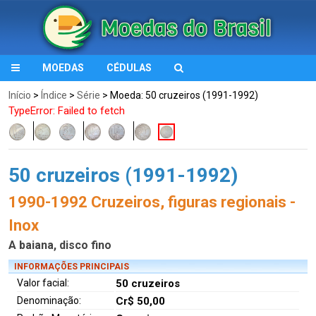
MOEDAS
CÉDULAS
Início
>
Índice
>
Série
> Moeda: 50 cruzeiros (1991-1992)
TypeError: Failed to fetch
50 cruzeiros (1991-1992)
1990-1992 Cruzeiros, figuras regionais -
Inox
A baiana, disco fino
INFORMAÇÕES PRINCIPAIS
Valor facial:
50 cruzeiros
Denominação:
Cr$ 50,00