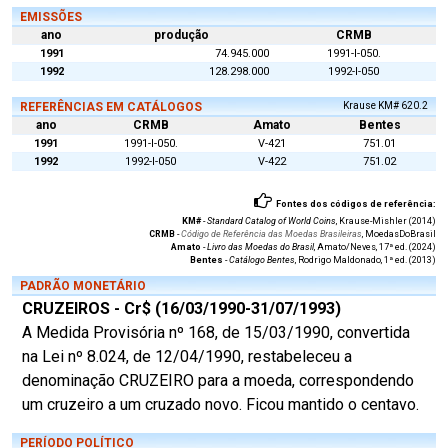
EMISSÕES
ano
produção
CRMB
1991
74.945.000
1991-I-050.
1992
128.298.000
1992-I-050
REFERÊNCIAS EM CATÁLOGOS
Krause KM# 620.2
ano
CRMB
Amato
Bentes
1991
1991-I-050.
V-421
751.01
1992
1992-I-050
V-422
751.02
Fontes dos códigos de referência:
KM#
-
Standard Catalog of World Coins
, Krause-Mishler (2014)
CRMB
-
Código de Referência das Moedas Brasileiras
, MoedasDoBrasil
Amato
-
Livro das Moedas do Brasil
, Amato/Neves, 17ª ed. (2024)
Bentes
-
Catálogo Bentes
, Rodrigo Maldonado, 1ª ed. (2013)
PADRÃO MONETÁRIO
CRUZEIROS - Cr$ (16/03/1990-31/07/1993)
A Medida Provisória nº 168, de 15/03/1990, convertida
na Lei nº 8.024, de 12/04/1990, restabeleceu a
denominação CRUZEIRO para a moeda, correspondendo
um cruzeiro a um cruzado novo. Ficou mantido o centavo.
PERÍODO POLÍTICO