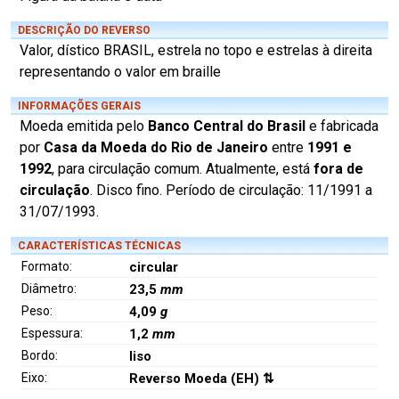
DESCRIÇÃO DO REVERSO
Valor, dístico BRASIL, estrela no topo e estrelas à direita
representando o valor em braille
INFORMAÇÕES GERAIS
Moeda emitida pelo
Banco Central do Brasil
e fabricada
por
Casa da Moeda do Rio de Janeiro
entre
1991 e
1992
, para circulação comum. Atualmente, está
fora de
circulação
. Disco fino. Período de circulação: 11/1991 a
31/07/1993.
CARACTERÍSTICAS TÉCNICAS
Formato:
circular
Diâmetro:
23,5
mm
Peso:
4,09
g
Espessura:
1,2
mm
Bordo:
liso
Eixo:
Reverso Moeda (EH) ⇅