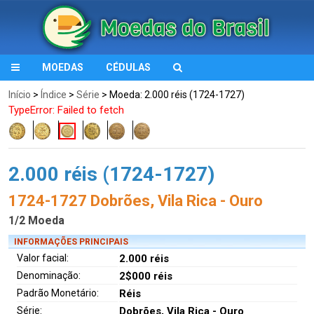
MOEDAS
CÉDULAS
Início
>
Índice
>
Série
> Moeda: 2.000 réis (1724-1727)
TypeError: Failed to fetch
2.000 réis (1724-1727)
1724-1727 Dobrões, Vila Rica - Ouro
1/2 Moeda
INFORMAÇÕES PRINCIPAIS
Valor facial:
2.000 réis
Denominação:
2$000 réis
Padrão Monetário:
Réis
Série:
Dobrões, Vila Rica - Ouro