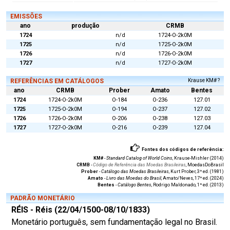
EMISSÕES
ano
produção
CRMB
1724
n/d
1724-O-2k0M
1725
n/d
1725-O-2k0M
1726
n/d
1726-O-2k0M
1727
n/d
1727-O-2k0M
REFERÊNCIAS EM CATÁLOGOS
Krause KM# ?
ano
CRMB
Prober
Amato
Bentes
1724
1724-O-2k0M
O-184
O-236
127.01
1725
1725-O-2k0M
O-194
O-237
127.02
1726
1726-O-2k0M
O-206
O-238
127.03
1727
1727-O-2k0M
O-216
O-239
127.04
Fontes dos códigos de referência:
KM#
-
Standard Catalog of World Coins
, Krause-Mishler (2014)
CRMB
-
Código de Referência das Moedas Brasileiras
, MoedasDoBrasil
Prober
-
Catálogo das Moedas Brasileiras
, Kurt Prober, 3ª ed. (1981)
Amato
-
Livro das Moedas do Brasil
, Amato/Neves, 17ª ed. (2024)
Bentes
-
Catálogo Bentes
, Rodrigo Maldonado, 1ª ed. (2013)
PADRÃO MONETÁRIO
RÉIS - Réis (22/04/1500-08/10/1833)
Monetário português, sem fundamentação legal no Brasil.