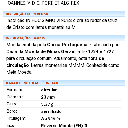
IOANNES. V. D. G. PORT. ET. ALG. REX
DESCRIÇÃO DO REVERSO
Inscrição IN HOC SIGNO VINCES e era ao redor da Cruz
de Cristo com letras monetárias M
INFORMAÇÕES GERAIS
Moeda emitida pela
Coroa Portuguesa
e fabricada por
Casa da Moeda de Minas Gerais
entre
1724 e 1727
,
para circulação comum. Atualmente, está
fora de
circulação
. Letras monetárias MMMM. Conhecida como
Meia Moeda.
CARACTERÍSTICAS TÉCNICAS
Formato:
circular
Diâmetro:
23
mm
Peso:
5,37
g
Bordo:
serrilhado
Titulagem:
Au 916 ⅔
Eixo:
Reverso Moeda (EH) ⇅