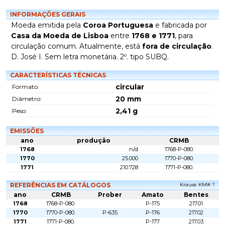
INFORMAÇÕES GERAIS
Moeda emitida pela
Coroa Portuguesa
e fabricada por
Casa da Moeda de Lisboa
entre
1768 e 1771
, para
circulação comum. Atualmente, está
fora de circulação
.
D. José I. Sem letra monetária. 2º. tipo SUBQ.
CARACTERÍSTICAS TÉCNICAS
circular
Formato:
20
mm
Diâmetro:
2,41
g
Peso:
EMISSÕES
ano
produção
CRMB
1768
n/d
1768-P-080.
1770
25.000
1770-P-080.
1771
210.728
1771-P-080.
REFERÊNCIAS EM CATÁLOGOS
Krause KM# ?
ano
CRMB
Prober
Amato
Bentes
1768
1768-P-080.
P-175
217.01
1770
1770-P-080.
P-635
P-176
217.02
1771
1771-P-080.
P-177
217.03