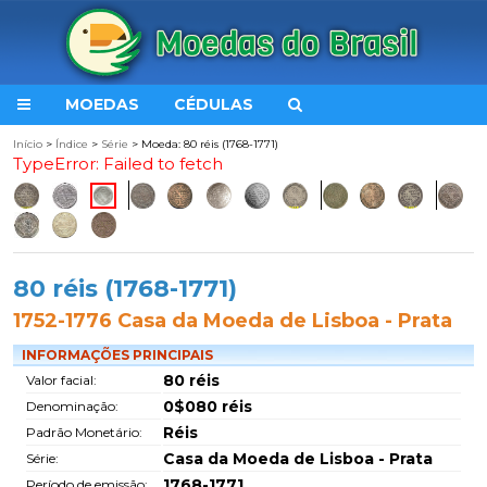
MOEDAS
CÉDULAS
Início
>
Índice
>
Série
> Moeda: 80 réis (1768-1771)
TypeError: Failed to fetch
80 réis (1768-1771)
1752-1776 Casa da Moeda de Lisboa - Prata
INFORMAÇÕES PRINCIPAIS
80 réis
Valor facial:
0$080 réis
Denominação:
Réis
Padrão Monetário:
Casa da Moeda de Lisboa - Prata
Série:
1768-1771
Período de emissão: