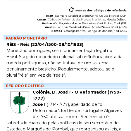
Fontes dos códigos de referência:
KM#
-
Standard Catalog of World Coins
, Krause-Mishler (2014)
CRMB
-
Código de Referência das Moedas Brasileiras
, MoedasDoBrasil
Prober
-
Catálogo das Moedas Brasileiras
, Kurt Prober, 3ª ed. (1981)
Amato
-
Livro das Moedas do Brasil
, Amato/Neves, 17ª ed. (2024)
Bentes
-
Catálogo Bentes
, Rodrigo Maldonado, 1ª ed. (2013)
PADRÃO MONETÁRIO
RÉIS - Réis (22/04/1500-08/10/1833)
Monetário português, sem fundamentação legal no
Brasil. Surgido no período colonial sob influência direta da
moeda portuguesa, não se tratava de um sistema
genuinamente brasileiro. Popularmente, adotou-se o
plural “réis” em vez de “reais”.
PERÍODO POLÍTICO
Colônia, D. José I - O Reformador (1750-
1777)
José I
(1714-1777), apelidado de "o
Reformador", foi Rei de Portugal e Algarves
de 1750 até sua morte. Seu reinado é
sobretudo marcado pelas políticas do seu secretário de
Estado, o Marquês de Pombal, que reorganizou as leis, a