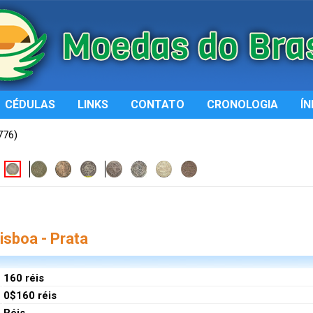
CÉDULAS
LINKS
CONTATO
CRONOLOGIA
ÍN
776)
sboa - Prata
160 réis
0$160 réis