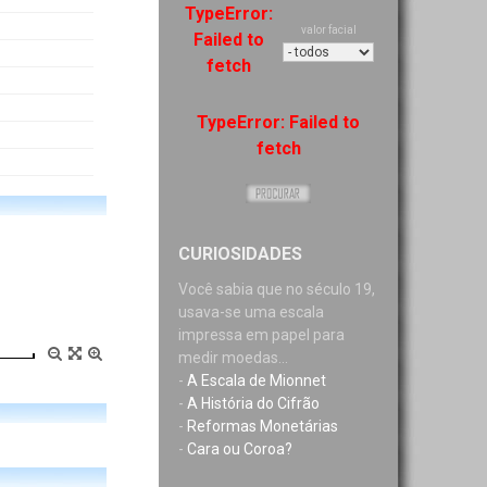
TypeError:
valor facial
Failed to
fetch
TypeError: Failed to
fetch
CURIOSIDADES
Você sabia que no século 19,
usava-se uma escala
impressa em papel para
medir moedas...
-
A Escala de Mionnet
-
A História do Cifrão
-
Reformas Monetárias
-
Cara ou Coroa?