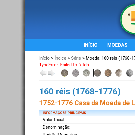
INÍCIO
MOEDAS
Início
>
Índice
>
Série
> Moeda: 160 réis (1768-1
TypeError: Failed to fetch
160 réis (1768-1776)
1752-1776 Casa da Moeda de Li
INFORMAÇÕES PRINCIPAIS
Valor facial:
Denominação:
Padrão Monetário: