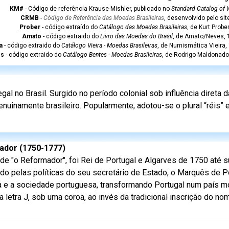
KM#
- Código de referência Krause-Mishler, publicado no
Standard Catalog of 
CRMB
-
Código de Referência das Moedas Brasileiras
, desenvolvido pelo si
Prober
- código extraído do
Catálogo das Moedas Brasileiras
, de Kurt Probe
Amato
- código extraido do
Livro das Moedas do Brasil
, de Amato/Neves, 1
a
- código extraido do
Catálogo Vieira - Moedas Brasileiras
, de Numismática Vieira,
es
- código extraido do
Catálogo Bentes - Moedas Brasileiras
, de Rodrigo Maldonado
l no Brasil. Surgido no período colonial sob influência direta
nuinamente brasileiro. Popularmente, adotou-se o plural “réis”
mador (1750-1777)
de "o Reformador", foi Rei de Portugal e Algarves de 1750 até s
do pelas políticas do seu secretário de Estado, o Marquês de 
ia e a sociedade portuguesa, transformando Portugal num país m
tra J, sob uma coroa, ao invés da tradicional inscrição do nom