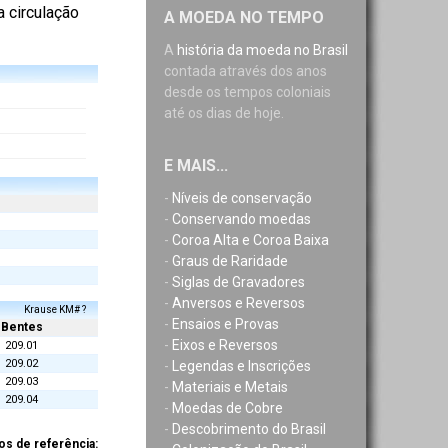
ra circulação
A MOEDA NO TEMPO
A
história da moeda no Brasil
contada através dos anos
desde os tempos coloniais
até os dias de hoje.
E MAIS...
-
Níveis de conservação
-
Conservando moedas
-
Coroa Alta e Coroa Baixa
-
Graus de Raridade
-
Siglas de Gravadores
-
Anversos e Reversos
Krause KM# ?
-
Ensaios e Provas
Bentes
-
Eixos e Reversos
209.01
209.02
-
Legendas e Inscrições
209.03
-
Materiais e Metais
209.04
-
Moedas de Cobre
-
Descobrimento do Brasil
os de referência: