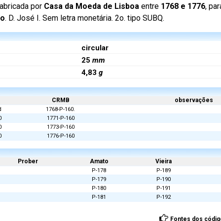
abricada por
Casa da Moeda de Lisboa
entre
1768 e 1776
, pa
ão
. D. José I. Sem letra monetária. 2o. tipo SUBQ.
circular
25
mm
4,83
g
CRMB
observações
d
1768-P-160.
0
1771-P-160
0
1773-P-160
0
1776-P-160
Prober
Amato
Vieira
P-178
P-189
P-179
P-190
P-180
P-191
P-181
P-192
Fontes dos códig