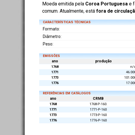
Moeda emitida pela
Coroa Portuguesa
e f
comum. Atualmente, está
fora de circulaç
CARACTERÍSTICAS TÉCNICAS
Formato:
Diâmetro:
Peso:
EMISSÕES
ano
produção
1768
n/
1771
46.00
1773
101.00
1776
17.00
REFERÊNCIAS EM CATÁLOGOS
ano
CRMB
1768
1768-P-160.
1771
1771-P-160
1773
1773-P-160
1776
1776-P-160