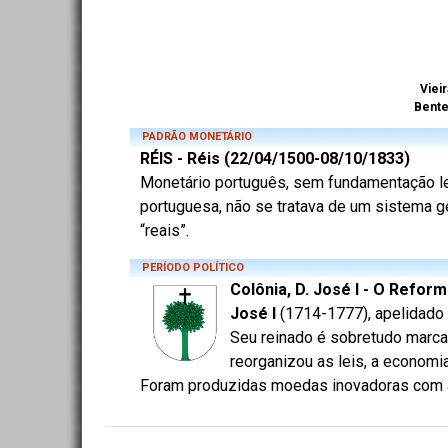
Vieir
Bent
PADRÃO MONETÁRIO
RÉIS - Réis (22/04/1500-08/10/1833)
Monetário português, sem fundamentação lega
portuguesa, não se tratava de um sistema ge
“reais”.
PERÍODO POLÍTICO
Colônia, D. José I - O Refor
José I
(1714-1777), apelidado 
Seu reinado é sobretudo marca
reorganizou as leis, a econom
Foram produzidas moedas inovadoras com a le