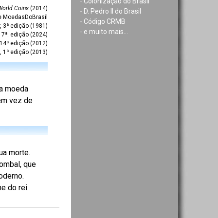
-
Colonização do Brasil
World Coins
(2014)
-
D. Pedro II do Brasil
te MoedasDoBrasil
-
Código CRMB
r, 3ª edição (1981)
-
e muito mais...
7ª. edição (2024)
 14ª edição (2012)
, 1ª edição (2013)
 da moeda
 em vez de
ua morte.
Pombal, que
oderno.
e do rei.