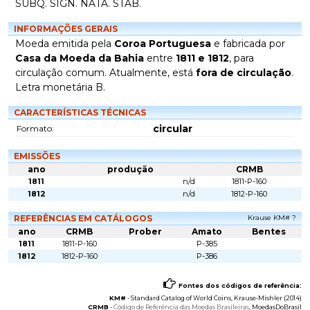
SUBQ. SIGN. NATA. STAB.
INFORMAÇÕES GERAIS
Moeda emitida pela
Coroa Portuguesa
e fabricada por
Casa da Moeda da Bahia
entre
1811 e 1812
, para
circulação comum. Atualmente, está
fora de circulação
.
Letra monetária B.
CARACTERÍSTICAS TÉCNICAS
circular
Formato:
EMISSÕES
ano
produção
CRMB
1811
n/d
1811-P-160
1812
n/d
1812-P-160
REFERÊNCIAS EM CATÁLOGOS
Krause KM# ?
ano
CRMB
Prober
Amato
Bentes
1811
1811-P-160
P-385
1812
1812-P-160
P-386
Fontes dos códigos de referência:
KM#
-
Standard Catalog of World Coins
, Krause-Mishler (2014)
CRMB
-
Código de Referência das Moedas Brasileiras
, MoedasDoBrasil