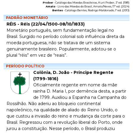
Prober
-
Catálogo das Moedas Brasileiras
, Kurt Prober, 3ª ed. (1981)
Amato
-
Livro das Moedas do Brasil
, Amato/Neves, 17ª ed. (2024)
Bentes
-
Catálogo Bentes
, Rodrigo Maldonado, 1ª ed. (2013)
PADRÃO MONETÁRIO
RÉIS - Réis (22/04/1500-08/10/1833)
Monetário português, sem fundamentação legal no
Brasil. Surgido no período colonial sob influência direta da
moeda portuguesa, não se tratava de um sistema
genuinamente brasileiro. Popularmente, adotou-se o
plural “réis” em vez de “reais”.
PERÍODO POLÍTICO
Colônia, D. João - Príncipe Regente
(1799-1816)
Oficialmente regente em nome da mãe
rainha D. Maria I, por demência desta, a partir
de 1799. Auxiliou a Espanha na Campanha do
Rossilhão. Não aderiu ao bloqueio continental
napoleônico, na qualidade de aliado do Reino Unido, o
que custou a invasão do reino e mudança da corte para o
Brasil. Regressou com a revolução liberal do Porto, onde
jurou a constituição. Nesse período, o Brasil produziu