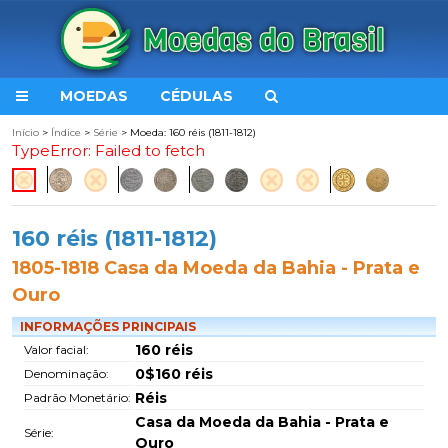
MOEDAS
CÉDULAS
Início
>
Índice
>
Série
> Moeda: 160 réis (1811-1812)
TypeError: Failed to fetch
160 réis (1811-1812)
1805-1818 Casa da Moeda da Bahia - Prata e
Ouro
INFORMAÇÕES PRINCIPAIS
160 réis
Valor facial:
0$160 réis
Denominação:
Réis
Padrão Monetário:
Casa da Moeda da Bahia - Prata e
Série:
Ouro