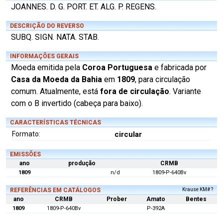
JOANNES. D. G. PORT. ET. ALG. P. REGENS.
DESCRIÇÃO DO REVERSO
SUBQ. SIGN. NATA. STAB.
INFORMAÇÕES GERAIS
Moeda emitida pela
Coroa Portuguesa
e fabricada por
Casa da Moeda da Bahia
em
1809
, para circulação
comum. Atualmente, está
fora de circulação
. Variante
com o B invertido (cabeça para baixo).
CARACTERÍSTICAS TÉCNICAS
Formato:
circular
EMISSÕES
ano
produção
CRMB
1809
n/d
1809-P-640Bv
REFERÊNCIAS EM CATÁLOGOS
Krause KM# ?
ano
CRMB
Prober
Amato
Bentes
1809
1809-P-640Bv
P-392A