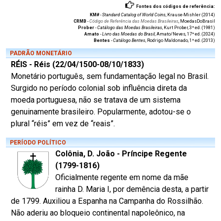
Fontes dos códigos de referência:
KM#
-
Standard Catalog of World Coins
, Krause-Mishler (2014)
CRMB
-
Código de Referência das Moedas Brasileiras
, MoedasDoBrasil
Prober
-
Catálogo das Moedas Brasileiras
, Kurt Prober, 3ª ed. (1981)
Amato
-
Livro das Moedas do Brasil
, Amato/Neves, 17ª ed. (2024)
Bentes
-
Catálogo Bentes
, Rodrigo Maldonado, 1ª ed. (2013)
PADRÃO MONETÁRIO
RÉIS - Réis (22/04/1500-08/10/1833)
Monetário português, sem fundamentação legal no Brasil.
Surgido no período colonial sob influência direta da
moeda portuguesa, não se tratava de um sistema
genuinamente brasileiro. Popularmente, adotou-se o
plural “réis” em vez de “reais”.
PERÍODO POLÍTICO
Colônia, D. João - Príncipe Regente
(1799-1816)
Oficialmente regente em nome da mãe
rainha D. Maria I, por demência desta, a partir
de 1799. Auxiliou a Espanha na Campanha do Rossilhão.
Não aderiu ao bloqueio continental napoleônico, na