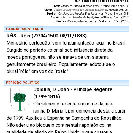
Fontes dos códigos de referência:
KM#
-
Standard Catalog of World Coins
, Krause-Mishler (2014)
CRMB
-
Código de Referência das Moedas Brasileiras
, MoedasDoBrasil
Prober
-
Catálogo das Moedas Brasileiras
, Kurt Prober, 3ª ed. (1981)
Amato
-
Livro das Moedas do Brasil
, Amato/Neves, 17ª ed. (2024)
Bentes
-
Catálogo Bentes
, Rodrigo Maldonado, 1ª ed. (2013)
PADRÃO MONETÁRIO
RÉIS - Réis (22/04/1500-08/10/1833)
Monetário português, sem fundamentação legal no Brasil.
Surgido no período colonial sob influência direta da
moeda portuguesa, não se tratava de um sistema
genuinamente brasileiro. Popularmente, adotou-se o
plural “réis” em vez de “reais”.
PERÍODO POLÍTICO
Colônia, D. João - Príncipe Regente
(1799-1816)
Oficialmente regente em nome da mãe
rainha D. Maria I, por demência desta, a partir
de 1799. Auxiliou a Espanha na Campanha do Rossilhão.
Não aderiu ao bloqueio continental napoleônico, na
qualidade de aliado do Reino Unido, o que custou a