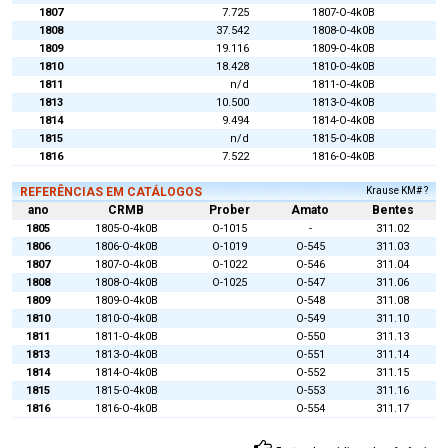
1807
7.725
1807-O-4k0B
1808
37.542
1808-O-4k0B
1809
19.116
1809-O-4k0B
1810
18.428
1810-O-4k0B
1811
n/d
1811-O-4k0B
1813
10.500
1813-O-4k0B
1814
9.494
1814-O-4k0B
1815
n/d
1815-O-4k0B
1816
7.522
1816-O-4k0B
REFERÊNCIAS EM CATÁLOGOS
Krause KM# ?
ano
CRMB
Prober
Amato
Bentes
1805
1805-O-4k0B
O-1015
-
311.02
1806
1806-O-4k0B
O-1019
O-545
311.03
1807
1807-O-4k0B
O-1022
O-546
311.04
1808
1808-O-4k0B
O-1025
O-547
311.06
1809
1809-O-4k0B
O-548
311.08
1810
1810-O-4k0B
O-549
311.10
1811
1811-O-4k0B
O-550
311.13
1813
1813-O-4k0B
O-551
311.14
1814
1814-O-4k0B
O-552
311.15
1815
1815-O-4k0B
O-553
311.16
1816
1816-O-4k0B
O-554
311.17