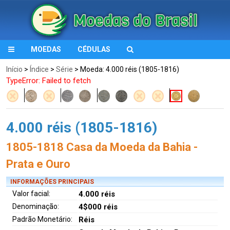
MOEDAS
CÉDULAS
Início
>
Índice
>
Série
> Moeda: 4.000 réis (1805-1816)
TypeError: Failed to fetch
4.000 réis (1805-1816)
1805-1818 Casa da Moeda da Bahia -
Prata e Ouro
INFORMAÇÕES PRINCIPAIS
Valor facial:
4.000 réis
Denominação:
4$000 réis
Padrão Monetário:
Réis