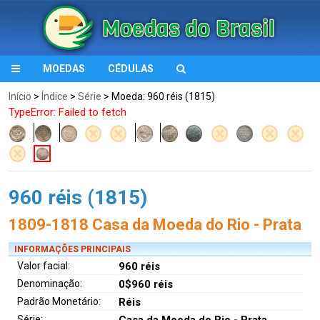
MOEDAS
CÉDULAS
Início
>
Índice
>
Série
> Moeda: 960 réis (1815)
TypeError: Failed to fetch
960 réis (1815)
1809-1818 Casa da Moeda do Rio - Prata
INFORMAÇÕES PRINCIPAIS
Valor facial:
960 réis
Denominação:
0$960 réis
Padrão Monetário:
Réis
Série:
Casa da Moeda do Rio - Prata