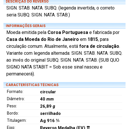
DESCRIÇÃO DO REVERSO
SIGN. STAB. NATA. SUBQ. (legenda invertida, o correto
seria SUBQ. SIGN. NATA. STAB.)
INFORMAÇÕES GERAIS
Moeda emitida pela
Coroa Portuguesa
e fabricada por
Casa da Moeda do Rio de Janeiro
em
1815
, para
circulação comum. Atualmente, está
fora de circulação
.
Variante com legenda alternada: SIGN. STAB. NATA. SUBQ.
ao invés do original SUBQ. SIGN. NATA. STAB. (SUB QUO
SIGNO NATA STABIT = Sob esse sinal nasceu e
permanecerá).
CARACTERÍSTICAS TÉCNICAS
Formato:
circular
Diâmetro:
40
mm
Peso:
26,89
g
Bordo:
serrilhado
Titulagem:
Ag 916 ⅔
Eixo:
Reverso Medalha (EV) ⇈