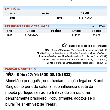
EMISSÕES
ano
produção
CRMB
1815
n/d
1815-P-960v
REFERÊNCIAS EM CATÁLOGOS
Krause KM# ?
ano
CRMB
Prober
Amato
Bentes
1815
1815-P-960v
P-425B
333.08
Fontes dos códigos de referência:
KM#
-
Standard Catalog of World Coins
, Krause-Mishler (2014)
CRMB
-
Código de Referência das Moedas Brasileiras
, MoedasDoBrasil
Prober
-
Catálogo das Moedas Brasileiras
, Kurt Prober, 3ª ed. (1981)
Amato
-
Livro das Moedas do Brasil
, Amato/Neves, 17ª ed. (2024)
Bentes
-
Catálogo Bentes
, Rodrigo Maldonado, 1ª ed. (2013)
PADRÃO MONETÁRIO
RÉIS - Réis (22/04/1500-08/10/1833)
Monetário português, sem fundamentação legal no Brasil.
Surgido no período colonial sob influência direta da
moeda portuguesa, não se tratava de um sistema
genuinamente brasileiro. Popularmente, adotou-se o
plural “réis” em vez de “reais”.