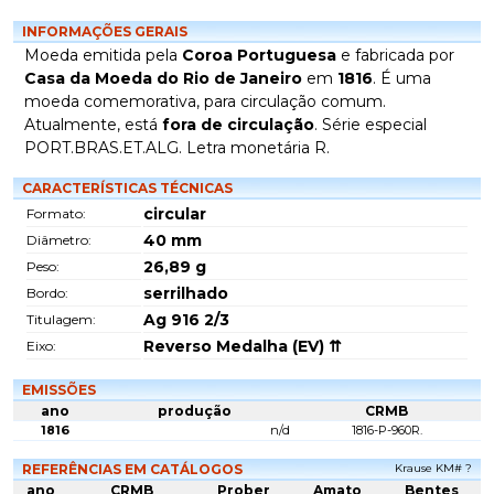
INFORMAÇÕES GERAIS
Moeda emitida pela
Coroa Portuguesa
e fabricada por
Casa da Moeda do Rio de Janeiro
em
1816
. É uma
moeda comemorativa, para circulação comum.
Atualmente, está
fora de circulação
. Série especial
PORT.BRAS.ET.ALG. Letra monetária R.
CARACTERÍSTICAS TÉCNICAS
circular
Formato:
40
mm
Diâmetro:
26,89
g
Peso:
serrilhado
Bordo:
Ag 916 2/3
Titulagem:
Reverso Medalha (EV) ⇈
Eixo:
EMISSÕES
ano
produção
CRMB
1816
n/d
1816-P-960R.
REFERÊNCIAS EM CATÁLOGOS
Krause KM# ?
ano
CRMB
Prober
Amato
Bentes