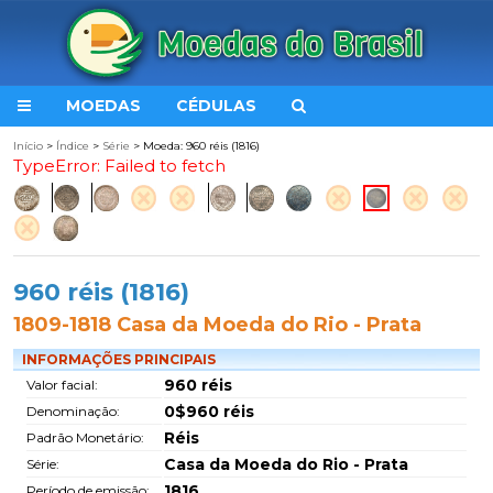
MOEDAS
CÉDULAS
Início
>
Índice
>
Série
> Moeda: 960 réis (1816)
TypeError: Failed to fetch
960 réis (1816)
1809-1818 Casa da Moeda do Rio - Prata
INFORMAÇÕES PRINCIPAIS
960 réis
Valor facial:
0$960 réis
Denominação:
Réis
Padrão Monetário:
Casa da Moeda do Rio - Prata
Série:
1816
Período de emissão: