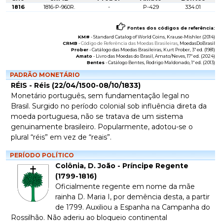
1816
1816-P-960R.
-
P-429
334.01
Fontes dos códigos de referência:
KM#
-
Standard Catalog of World Coins
, Krause-Mishler (2014)
CRMB
-
Código de Referência das Moedas Brasileiras
, MoedasDoBrasil
Prober
-
Catálogo das Moedas Brasileiras
, Kurt Prober, 3ª ed. (1981)
Amato
-
Livro das Moedas do Brasil
, Amato/Neves, 17ª ed. (2024)
Bentes
-
Catálogo Bentes
, Rodrigo Maldonado, 1ª ed. (2013)
PADRÃO MONETÁRIO
RÉIS - Réis (22/04/1500-08/10/1833)
Monetário português, sem fundamentação legal no
Brasil. Surgido no período colonial sob influência direta da
moeda portuguesa, não se tratava de um sistema
genuinamente brasileiro. Popularmente, adotou-se o
plural “réis” em vez de “reais”.
PERÍODO POLÍTICO
Colônia, D. João - Príncipe Regente
(1799-1816)
Oficialmente regente em nome da mãe
rainha D. Maria I, por demência desta, a partir
de 1799. Auxiliou a Espanha na Campanha do
Rossilhão. Não aderiu ao bloqueio continental