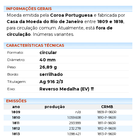
INFORMAÇÕES GERAIS
Moeda emitida pela
Coroa Portuguesa
e fabricada por
Casa da Moeda do Rio de Janeiro
entre
1809 e 1818
,
para circulação comum. Atualmente, está
fora de
circulação
. Inúmeras variantes.
CARACTERÍSTICAS TÉCNICAS
circular
Formato:
40
mm
Diâmetro:
26,89
g
Peso:
serrilhado
Bordo:
Ag 916 2/3
Titulagem:
Reverso Medalha (EV) ⇈
Eixo:
EMISSÕES
ano
produção
CRMB
1809
n/d
1809-P-960R
1810
1.059.608
1810-P-960R
1811
293.999
1811-P-960R
1812
232.278
1812-P-960R
1813
1.098.421
1813-P-960R