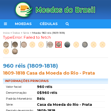
MOEDAS
CÉDULAS
Início
>
Índice
>
Série
> Moeda: 960 réis (1809-1818)
TypeError: Failed to fetch
960 réis (1809-1818)
1809-1818 Casa da Moeda do Rio - Prata
INFORMAÇÕES PRINCIPAIS
960 réis
Valor facial:
0$960 réis
Denominação:
Réis
Padrão Monetário:
Casa da Moeda do Rio - Prata
Série:
1809-1818
Período de emissão: