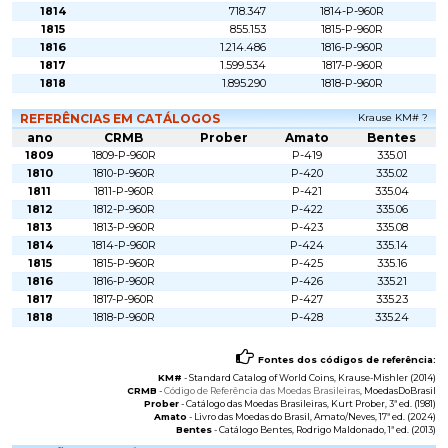
1814
718.347
1814-P-960R
1815
855.153
1815-P-960R
1816
1.214.486
1816-P-960R
1817
1.599.534
1817-P-960R
1818
1.895.290
1818-P-960R
REFERÊNCIAS EM CATÁLOGOS
Krause KM# ?
ano
CRMB
Prober
Amato
Bentes
1809
1809-P-960R
P-419
335.01
1810
1810-P-960R
P-420
335.02
1811
1811-P-960R
P-421
335.04
1812
1812-P-960R
P-422
335.06
1813
1813-P-960R
P-423
335.08
1814
1814-P-960R
P-424
335.14
1815
1815-P-960R
P-425
335.16
1816
1816-P-960R
P-426
335.21
1817
1817-P-960R
P-427
335.23
1818
1818-P-960R
P-428
335.24
Fontes dos códigos de referência:
KM#
-
Standard Catalog of World Coins
, Krause-Mishler (2014)
CRMB
-
Código de Referência das Moedas Brasileiras
, MoedasDoBrasil
Prober
-
Catálogo das Moedas Brasileiras
, Kurt Prober, 3ª ed. (1981)
Amato
-
Livro das Moedas do Brasil
, Amato/Neves, 17ª ed. (2024)
Bentes
-
Catálogo Bentes
, Rodrigo Maldonado, 1ª ed. (2013)