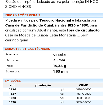
Brasão do Império, ladeado acima pela inscrição IN HOC
SIGNO VINCES
INFORMAÇÕES GERAIS
Moeda emitida pelo
Tesouro Nacional
e fabricada por
Casa de Fundição de Cuiabá
entre
1826 e 1830
, para
circulação comum. Atualmente, está
fora de circulação
.
Casa da Moeda de Cuiabá. Letra Monetária C. Sem
carimbo geral.
CARACTERÍSTICAS TÉCNICAS
circular
Formato:
35
mm
Diâmetro:
14,34
g
Peso:
1,65
mm
Espessura:
EMISSÕES
ano
produção
CRMB
1826
n/d
1826-C-080C
1827
n/d
1827-C-080C
1828
n/d
1828-C-080C
1830
n/d
1830-C-080C