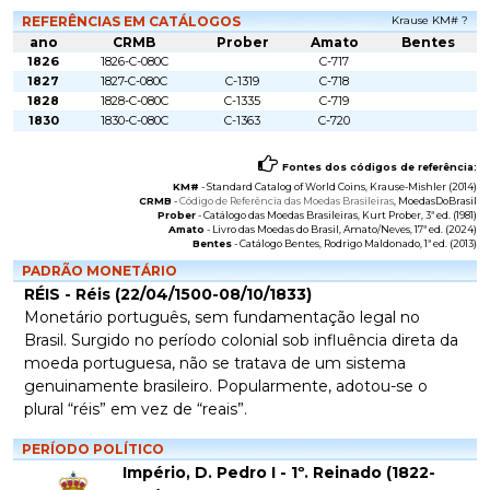
REFERÊNCIAS EM CATÁLOGOS
Krause KM# ?
ano
CRMB
Prober
Amato
Bentes
1826
1826-C-080C
C-717
1827
1827-C-080C
C-1319
C-718
1828
1828-C-080C
C-1335
C-719
1830
1830-C-080C
C-1363
C-720
Fontes dos códigos de referência:
KM#
-
Standard Catalog of World Coins
, Krause-Mishler (2014)
CRMB
-
Código de Referência das Moedas Brasileiras
, MoedasDoBrasil
Prober
-
Catálogo das Moedas Brasileiras
, Kurt Prober, 3ª ed. (1981)
Amato
-
Livro das Moedas do Brasil
, Amato/Neves, 17ª ed. (2024)
Bentes
-
Catálogo Bentes
, Rodrigo Maldonado, 1ª ed. (2013)
PADRÃO MONETÁRIO
RÉIS - Réis (22/04/1500-08/10/1833)
Monetário português, sem fundamentação legal no
Brasil. Surgido no período colonial sob influência direta da
moeda portuguesa, não se tratava de um sistema
genuinamente brasileiro. Popularmente, adotou-se o
plural “réis” em vez de “reais”.
PERÍODO POLÍTICO
Império, D. Pedro I - 1º. Reinado (1822-