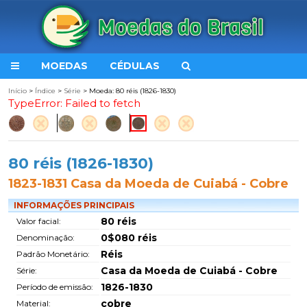
MOEDAS
CÉDULAS
Início
>
Índice
>
Série
> Moeda: 80 réis (1826-1830)
TypeError: Failed to fetch
80 réis (1826-1830)
1823-1831 Casa da Moeda de Cuiabá - Cobre
INFORMAÇÕES PRINCIPAIS
80 réis
Valor facial:
0$080 réis
Denominação:
Réis
Padrão Monetário:
Casa da Moeda de Cuiabá - Cobre
Série:
1826-1830
Período de emissão:
cobre
Material: