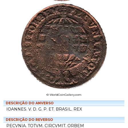
© WorldCoinGallery.com
DESCRIÇÃO DO ANVERSO
IOANNES. V. D. G. P. ET. BRASIL. REX
DESCRIÇÃO DO REVERSO
PECVNIA. TOTVM. CIRCVMIT. ORBEM