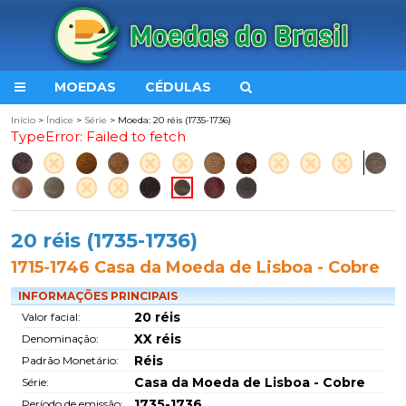
MOEDAS
CÉDULAS
Início
>
Índice
>
Série
> Moeda: 20 réis (1735-1736)
TypeError: Failed to fetch
20 réis (1735-1736)
1715-1746 Casa da Moeda de Lisboa - Cobre
INFORMAÇÕES PRINCIPAIS
20 réis
Valor facial:
XX réis
Denominação:
Réis
Padrão Monetário:
Casa da Moeda de Lisboa - Cobre
Série:
1735-1736
Período de emissão: