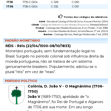
1735
1735-C-020x
C-328
C-050
1736
1736-C-020x
C-332
C-051
Fontes dos códigos de referência:
KM#
-
Standard Catalog of World Coins
, Krause-Mishler (2014)
CRMB
-
Código de Referência das Moedas Brasileiras
, MoedasDoBrasil
Prober
-
Catálogo das Moedas Brasileiras
, Kurt Prober, 3ª ed. (1981)
Amato
-
Livro das Moedas do Brasil
, Amato/Neves, 17ª ed. (2024)
Bentes
-
Catálogo Bentes
, Rodrigo Maldonado, 1ª ed. (2013)
PADRÃO MONETÁRIO
RÉIS - Réis (22/04/1500-08/10/1833)
Monetário português, sem fundamentação legal no
Brasil. Surgido no período colonial sob influência direta da
moeda portuguesa, não se tratava de um sistema
genuinamente brasileiro. Popularmente, adotou-se o
plural “réis” em vez de “reais”.
PERÍODO POLÍTICO
Colônia, D. João V - O Magnânimo (1706-
1750)
João V
(1689-1750), apelidado de "o
Magnânimo", foi Rei de Portugal e Algarves
de 1706 até sua morte. Em seu longo