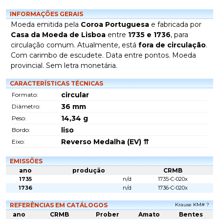
INFORMAÇÕES GERAIS
Moeda emitida pela
Coroa Portuguesa
e fabricada por
Casa da Moeda de Lisboa
entre
1735 e 1736
, para
circulação comum. Atualmente, está
fora de circulação
.
Com carimbo de escudete. Data entre pontos. Moeda
provincial. Sem letra monetária.
CARACTERÍSTICAS TÉCNICAS
circular
Formato:
36
mm
Diâmetro:
14,34
g
Peso:
liso
Bordo:
Reverso Medalha (EV) ⇈
Eixo:
EMISSÕES
ano
produção
CRMB
1735
n/d
1735-C-020x
1736
n/d
1736-C-020x
REFERÊNCIAS EM CATÁLOGOS
Krause KM# ?
ano
CRMB
Prober
Amato
Bentes