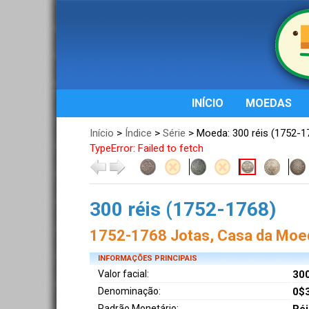
INÍCIO
MOEDAS
Início
>
Índice
>
Série
> Moeda: 300 réis (1752-1
TypeError: Failed to fetch
300 réis (1752-1768)
1752-1768 Jotas, Casa da Moed
INFORMAÇÕES PRINCIPAIS
Valor facial:
300
Denominação:
0$3
Padrão Monetário: