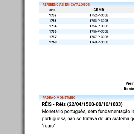
REFERÊNCIAS EM CATÁLOGOS
ano
CRMB
1752
1752-P-300B
1753
1753-P-300B
1754
1754-P-300B
1756
1756-P-300B
1757
1757-P-300B
1768
1768-P-300B
Vieir
Bent
PADRÃO MONETÁRIO
RÉIS - Réis (22/04/1500-08/10/1833)
Monetário português, sem fundamentação lega
portuguesa, não se tratava de um sistema ge
“reais”.