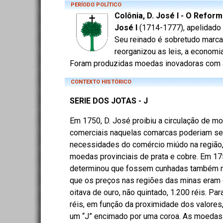
PERÍODO POLÍTICO
Colônia, D. José I - O Refor
José I
(1714-1777), apelidado 
Seu reinado é sobretudo marca
reorganizou as leis, a econom
Foram produzidas moedas inovadoras com a le
CONTEXTO HISTÓRICO
SERIE DOS JOTAS - J
Em 1750, D. José proibiu a circulação de m
comerciais naquelas comarcas poderiam ser
necessidades do comércio miúdo na região
moedas provinciais de prata e cobre. Em 17
determinou que fossem cunhadas também moe
que os preços nas regiões das minas eram 
oitava de ouro, não quintado, 1.200 réis. P
réis, em função da proximidade dos valores
um “J” encimado por uma coroa. As moedas 