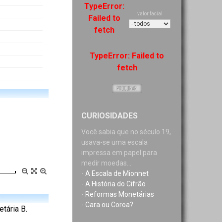
TypeError:
valor facial
Failed to
fetch
TypeError: Failed to
fetch
CURIOSIDADES
Você sabia que no século 19,
usava-se uma escala
impressa em papel para
medir moedas...
-
A Escala de Mionnet
-
A História do Cifrão
-
Reformas Monetárias
-
Cara ou Coroa?
tária B.