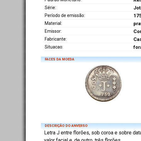
Réi
Série:
Jot
Período de emissão:
17
Material:
pra
Emissor:
Co
Fabricante:
Cas
Situacao:
for
FACES DA MOEDA
DESCRIÇÃO DO ANVERSO
Letra J entre florões, sob coroa e sobre dat
valor facial e, de outro, três florões