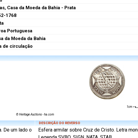
s
as, Casa da Moeda da Bahia - Prata
52-1768
ta
roa Portuguesa
a da Moeda da Bahia
a de circulação
1cm =
© Heritage Auctions - ha.com
DESCRIÇÃO DO REVERSO
a. De um lado o
Esfera armilar sobre Cruz de Cristo. Letra mone
Legenda SVBQ. SIGN. NATA. STAB.