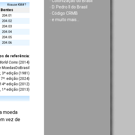
-
Colonização do Brasil
Krause KM# ?
-
D. Pedro II do Brasil
Bentes
-
Código CRMB
204.01
-
e muito mais...
204.02
204.03
204.04
204.05
204.06
os de referência:
World Coins
(2014)
te MoedasDoBrasil
r, 3ª edição (1981)
7ª. edição (2024)
 14ª edição (2012)
, 1ª edição (2013)
 da moeda
 em vez de