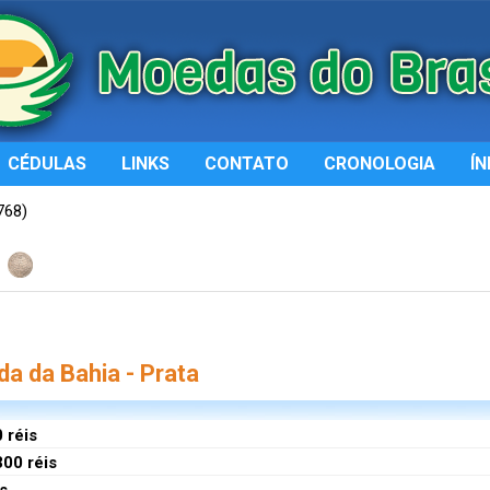
CÉDULAS
LINKS
CONTATO
CRONOLOGIA
ÍN
768)
a da Bahia - Prata
 réis
00 réis