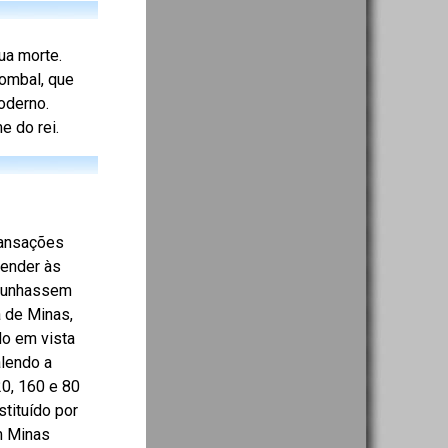
ua morte.
Pombal, que
oderno.
e do rei.
ransações
tender às
 cunhassem
a de Minas,
do em vista
alendo a
20, 160 e 80
tituído por
m Minas