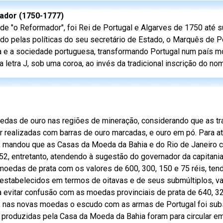
mador (1750-1777)
de "o Reformador", foi Rei de Portugal e Algarves de 1750 até s
do pelas políticas do seu secretário de Estado, o Marquês de 
ia e a sociedade portuguesa, transformando Portugal num país m
tra J, sob uma coroa, ao invés da tradicional inscrição do nom
oedas de ouro nas regiões de mineração, considerando que as t
 realizadas com barras de ouro marcadas, e ouro em pó. Para a
, mandou que as Casas da Moeda da Bahia e do Rio de Janeiro
52, entretanto, atendendo à sugestão do governador da capitani
das de prata com os valores de 600, 300, 150 e 75 réis, ten
estabelecidos em termos de oitavas e de seus submúltiplos, v
ara evitar confusão com as moedas provinciais de prata de 640, 3
, nas novas moedas o escudo com as armas de Portugal foi subs
produzidas pela Casa da Moeda da Bahia foram para circular e