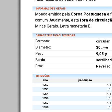
INFORMAÇÕES GERAIS
Moeda emitida pela
Coroa Portuguesa
e f
comum. Atualmente, está
fora de circulaç
Minas Gerais. Letra monetária B.
CARACTERÍSTICAS TÉCNICAS
Formato:
circular
Diâmetro:
30
mm
Peso:
9,05
g
Bordo:
serrilha
Eixo:
Reverso 
EMISSÕES
ano
produção
1752
n/d
1753
n/d
1754
n/d
1756
n/d
1757
n/d
1768
n/d