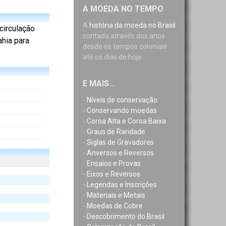
A MOEDA NO TEMPO
A
história da moeda no Brasil
 circulação
contada através dos anos
hia para
desde os tempos coloniais
até os dias de hoje.
E MAIS...
-
Níveis de conservação
-
Conservando moedas
-
Coroa Alta e Coroa Baixa
-
Graus de Raridade
-
Siglas de Gravadores
-
Anversos e Reversos
-
Ensaios e Provas
-
Eixos e Reversos
-
Legendas e Inscrições
-
Materiais e Metais
-
Moedas de Cobre
-
Descobrimento do Brasil