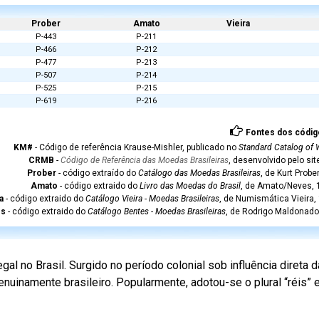
Prober
Amato
Vieira
P-443
P-211
P-466
P-212
P-477
P-213
P-507
P-214
P-525
P-215
P-619
P-216
Fontes dos códig
KM#
- Código de referência Krause-Mishler, publicado no
Standard Catalog of 
CRMB
-
Código de Referência das Moedas Brasileiras
, desenvolvido pelo si
Prober
- código extraído do
Catálogo das Moedas Brasileiras
, de Kurt Probe
Amato
- código extraido do
Livro das Moedas do Brasil
, de Amato/Neves, 1
a
- código extraido do
Catálogo Vieira - Moedas Brasileiras
, de Numismática Vieira,
es
- código extraido do
Catálogo Bentes - Moedas Brasileiras
, de Rodrigo Maldonado
l no Brasil. Surgido no período colonial sob influência direta
nuinamente brasileiro. Popularmente, adotou-se o plural “réis”