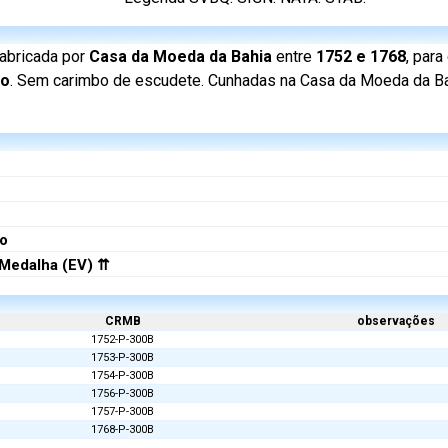
abricada por
Casa da Moeda da Bahia
entre
1752 e 1768
, para
ão
. Sem carimbo de escudete. Cunhadas na Casa da Moeda da Ba
do
Medalha (EV) ⇈
CRMB
observações
1752-P-300B
1753-P-300B
1754-P-300B
1756-P-300B
1757-P-300B
1768-P-300B