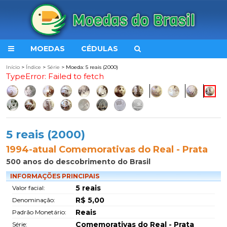
MOEDAS
CÉDULAS
Início
>
Índice
>
Série
> Moeda: 5 reais (2000)
TypeError: Failed to fetch
5 reais (2000)
1994-atual Comemorativas do Real - Prata
500 anos do descobrimento do Brasil
INFORMAÇÕES PRINCIPAIS
5 reais
Valor facial:
R$ 5,00
Denominação:
Reais
Padrão Monetário:
Comemorativas do Real - Prata
Série: