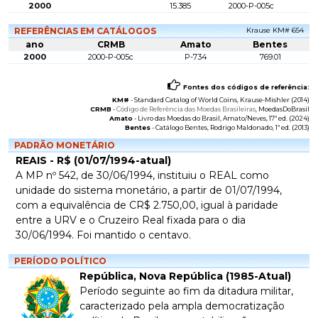
2000
15.385
2000-P-005c
REFERÊNCIAS EM CATÁLOGOS
Krause KM# 654
ano
CRMB
Amato
Bentes
2000
2000-P-005c
P-734
769.01
Fontes dos códigos de referência:
KM#
-
Standard Catalog of World Coins
, Krause-Mishler (2014)
CRMB
-
Código de Referência das Moedas Brasileiras
, MoedasDoBrasil
Amato
-
Livro das Moedas do Brasil
, Amato/Neves, 17ª ed. (2024)
Bentes
-
Catálogo Bentes
, Rodrigo Maldonado, 1ª ed. (2013)
PADRÃO MONETÁRIO
REAIS - R$ (01/07/1994-atual)
A MP nº 542, de 30/06/1994, instituiu o REAL como
unidade do sistema monetário, a partir de 01/07/1994,
com a equivalência de CR$ 2.750,00, igual à paridade
entre a URV e o Cruzeiro Real fixada para o dia
30/06/1994. Foi mantido o centavo.
PERÍODO POLÍTICO
República, Nova República (1985-Atual)
Período seguinte ao fim da ditadura militar,
caracterizado pela ampla democratização