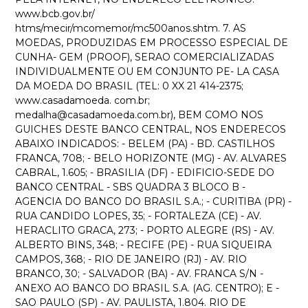
www.bcb.gov.br/
htms/mecir/mcomemor/mc500anos.shtm. 7. AS
MOEDAS, PRODUZIDAS EM PROCESSO ESPECIAL DE
CUNHA- GEM (PROOF), SERAO COMERCIALIZADAS
INDIVIDUALMENTE OU EM CONJUNTO PE- LA CASA
DA MOEDA DO BRASIL (TEL: 0 XX 21 414-2375;
www.casadamoeda. com.br;
medalha@casadamoeda.com.br), BEM COMO NOS
GUICHES DESTE BANCO CENTRAL, NOS ENDERECOS
ABAIXO INDICADOS: - BELEM (PA) - BD. CASTILHOS
FRANCA, 708; - BELO HORIZONTE (MG) - AV. ALVARES
CABRAL, 1.605; - BRASILIA (DF) - EDIFICIO-SEDE DO
BANCO CENTRAL - SBS QUADRA 3 BLOCO B -
AGENCIA DO BANCO DO BRASIL S.A.; - CURITIBA (PR) -
RUA CANDIDO LOPES, 35; - FORTALEZA (CE) - AV.
HERACLITO GRACA, 273; - PORTO ALEGRE (RS) - AV.
ALBERTO BINS, 348; - RECIFE (PE) - RUA SIQUEIRA
CAMPOS, 368; - RIO DE JANEIRO (RJ) - AV. RIO
BRANCO, 30; - SALVADOR (BA) - AV. FRANCA S/N -
ANEXO AO BANCO DO BRASIL S.A. (AG. CENTRO); E -
SAO PAULO (SP) - AV. PAULISTA, 1.804. RIO DE